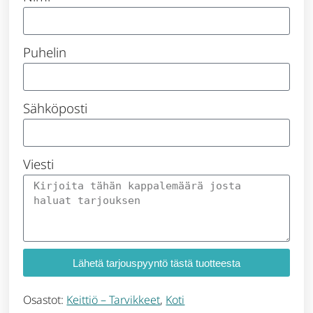
Puhelin
Sähköposti
Viesti
Lähetä tarjouspyyntö tästä tuotteesta
Osastot:
Keittiö – Tarvikkeet
,
Koti