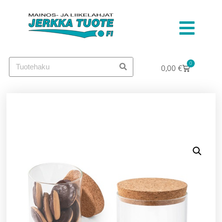
0
0,00
€