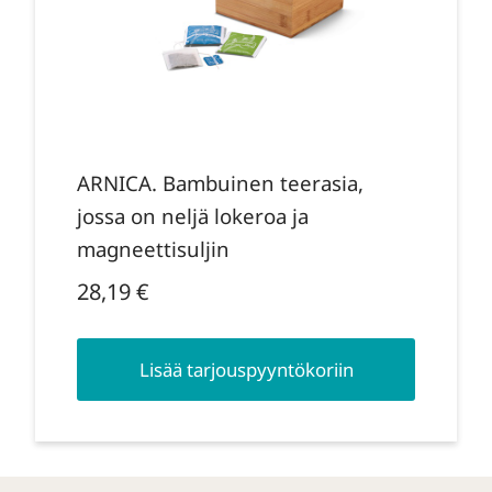
ARNICA. Bambuinen teerasia,
jossa on neljä lokeroa ja
magneettisuljin
28,19
€
Lisää tarjouspyyntökoriin