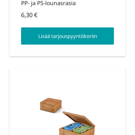
PP- ja PS-lounasrasia
6,30
€
Lisää tarjouspyyntökoriin