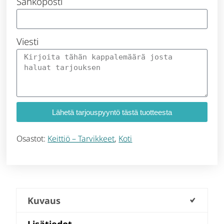
Sähköposti
Viesti
Lähetä tarjouspyyntö tästä tuotteesta
Osastot:
Keittiö – Tarvikkeet
,
Koti
Kuvaus