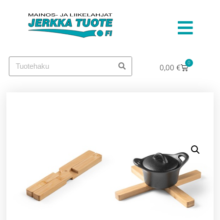
0
0,00
€