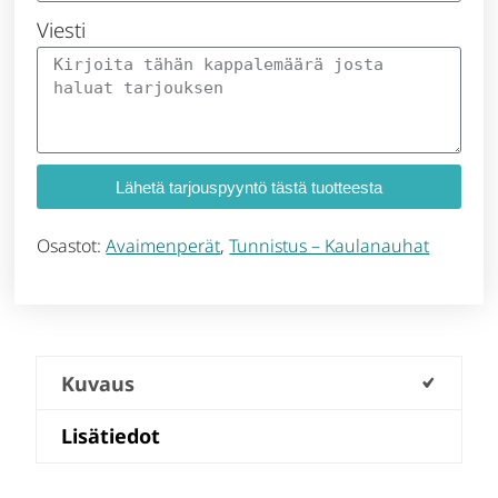
Viesti
Lähetä tarjouspyyntö tästä tuotteesta
Osastot:
Avaimenperät
,
Tunnistus – Kaulanauhat
Kuvaus
Lisätiedot