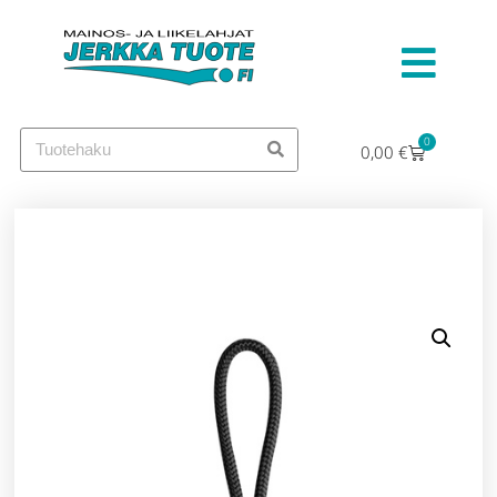
0
0,00
€