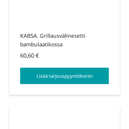
KABSA. Grillausvälinesetti
bambulaatikossa
60,60
€
Lisää tarjouspyyntökoriin