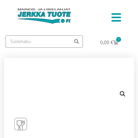
0
0,00
€