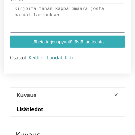
Lähetä tarjouspyyntö tästä tuotteesta
Osastot:
Keittiö – Laudat
,
Koti
Kuvaus
Lisätiedot
Kuvaus