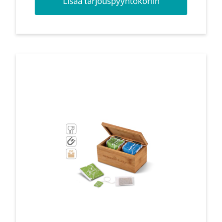
Lisää tarjouspyyntökoriin