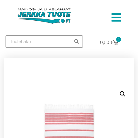
0
0,00
€