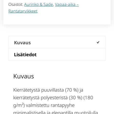
Osastot:
Aurinko & Sade
,
Vapaa-aika –
Rantatarvikkeet
Kuvaus
Lisätiedot
Kuvaus
Kierrätetystä puuvillasta (70 %) ja
kierrätetystä polyesteristä (30 %) (180
g/m²) valmistettu rantapyyhe
minimalistisella ja elegantilla muotoilulla