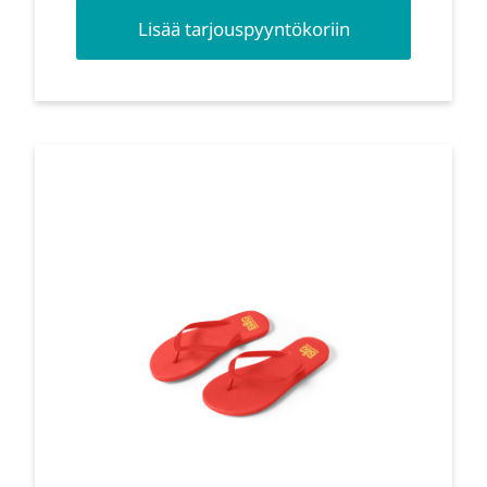
Lisää tarjouspyyntökoriin