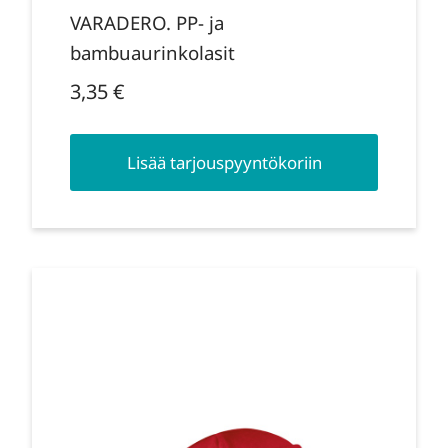
VARADERO. PP- ja
bambuaurinkolasit
3,35
€
Lisää tarjouspyyntökoriin