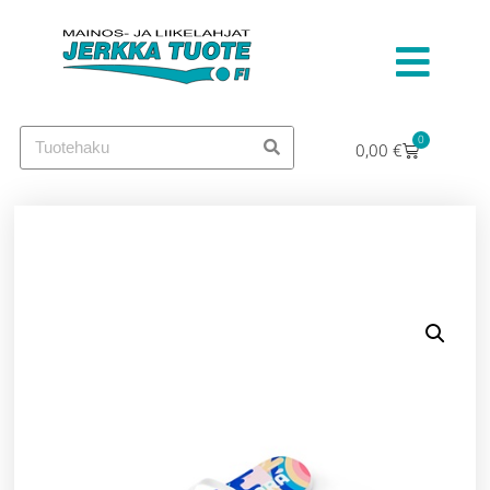
0
0,00
€