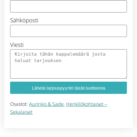
Sähköposti
Viesti
Lähetä tarjouspyyntö tästä tuotteesta
Osastot:
Aurinko & Sade
,
Henkilökohtaiset –
Sekalaiset