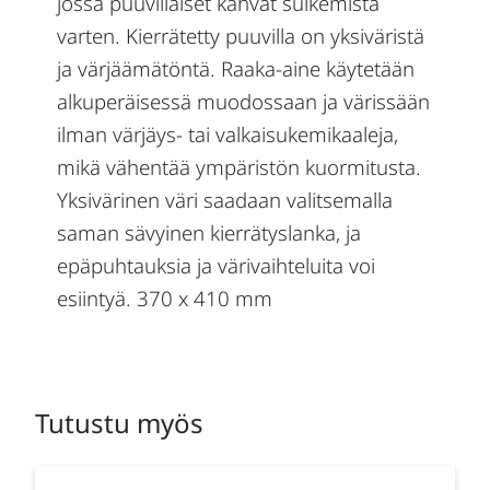
jossa puuvillaiset kahvat sulkemista
varten. Kierrätetty puuvilla on yksiväristä
ja värjäämätöntä. Raaka-aine käytetään
alkuperäisessä muodossaan ja värissään
ilman värjäys- tai valkaisukemikaaleja,
mikä vähentää ympäristön kuormitusta.
Yksivärinen väri saadaan valitsemalla
saman sävyinen kierrätyslanka, ja
epäpuhtauksia ja värivaihteluita voi
esiintyä. 370 x 410 mm
Tutustu myös