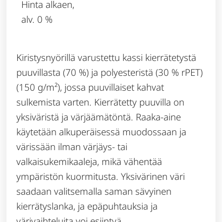
Hinta alkaen,
alv. 0 %
Kiristysnyörillä varustettu kassi kierrätetystä
puuvillasta (70 %) ja polyesteristä (30 % rPET)
(150 g/m²), jossa puuvillaiset kahvat
sulkemista varten. Kierrätetty puuvilla on
yksiväristä ja värjäämätöntä. Raaka-aine
käytetään alkuperäisessä muodossaan ja
värissään ilman värjäys- tai
valkaisukemikaaleja, mikä vähentää
ympäristön kuormitusta. Yksivärinen väri
saadaan valitsemalla saman sävyinen
kierrätyslanka, ja epäpuhtauksia ja
värivaihteluita voi esiintyä