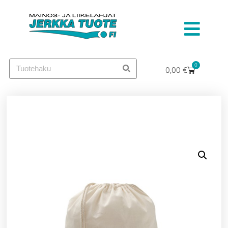
0
0,00
€