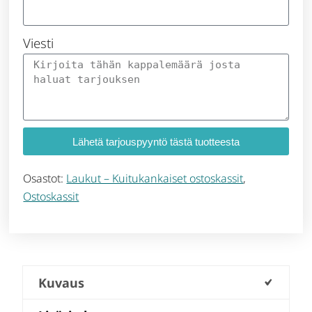
Viesti
Lähetä tarjouspyyntö tästä tuotteesta
Osastot:
Laukut – Kuitukankaiset ostoskassit
,
Ostoskassit
Kuvaus