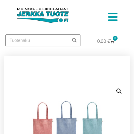
0
0,00
€