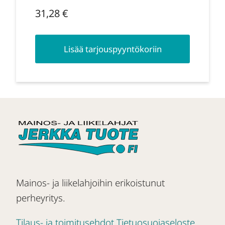
31,28
€
Lisää tarjouspyyntökoriin
Mainos- ja liikelahjoihin erikoistunut
perheyritys.
Tilaus- ja toimitusehdot
Tietuosuojaseloste