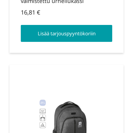
valmistettu urheilukassi
16,81
€
Lisää tarjouspyyntökoriin