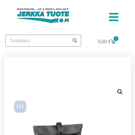
0
0,00
€