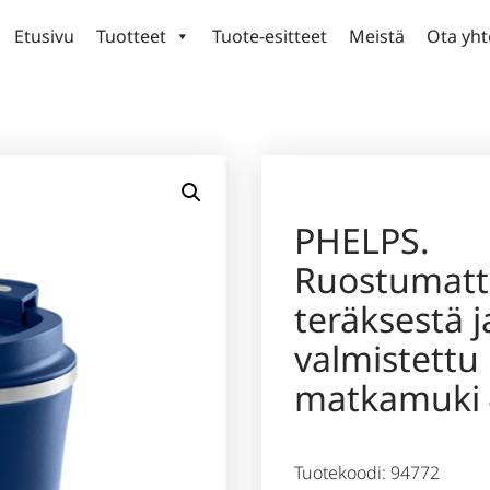
Etusivu
Tuotteet
Tuote-esitteet
Meistä
Ota yht
PHELPS.
Ruostumat
teräksestä j
valmistettu
matkamuki 
Tuotekoodi: 94772