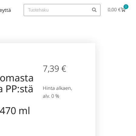
0
0,00
€
eyttä
7,39
€
tomasta
a PP:stä
Hinta alkaen,
alv. 0 %
470 ml