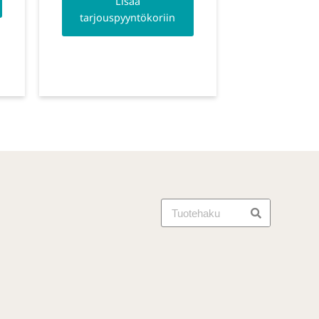
Lisää
tarjouspyyntökoriin