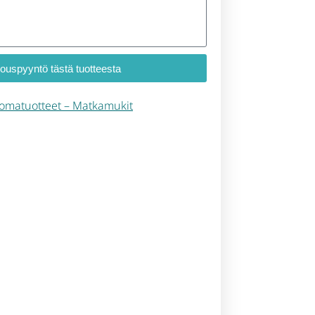
jouspyyntö tästä tuotteesta
omatuotteet – Matkamukit