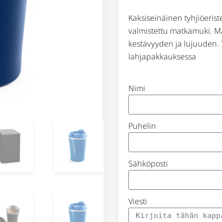
Kaksiseinäinen tyhjiöeris
valmistettu matkamuki. Ma
kestävyyden ja lujuuden. 
lahjapakkauksessa
Nimi
Puhelin
Sähköposti
Viesti