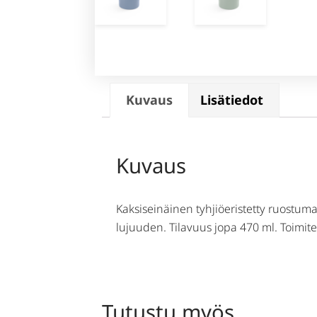
Kuvaus
Lisätiedot
Kuvaus
Kaksiseinäinen tyhjiöeristetty ruostum
lujuuden. Tilavuus jopa 470 ml. Toimi
Tutustu myös