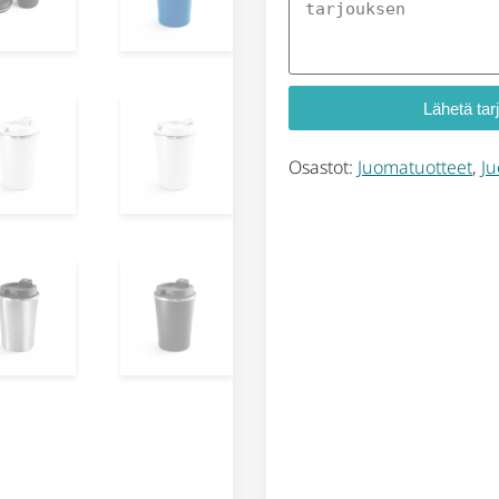
Lähetä tar
Osastot:
Juomatuotteet
,
Ju