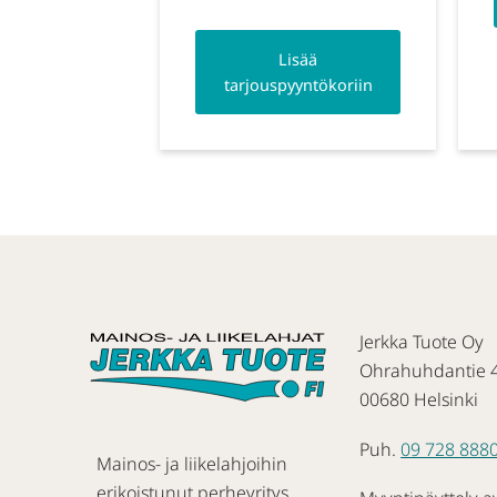
Lisää
tarjouspyyntökoriin
Jerkka Tuote Oy
Ohrahuhdantie 
00680 Helsinki
Puh.
09 728 888
Mainos- ja liikelahjoihin
erikoistunut perheyritys.