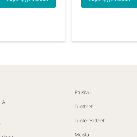
Etusivu
4 A
Tuotteet
Tuote-esitteet
0
Meistä