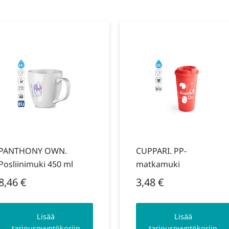
PANTHONY OWN.
CUPPARI. PP-
Posliinimuki 450 ml
matkamuki
8,46
€
3,48
€
Lisää
Lisää
tarjouspyyntökoriin
tarjouspyyntökoriin