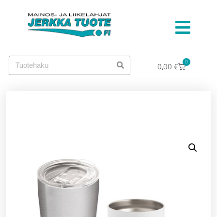
0
0,00
€