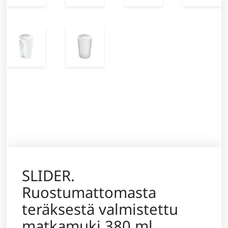
SLIDER.
Ruostumattomasta
teräksestä valmistettu
matkamuki 380 ml