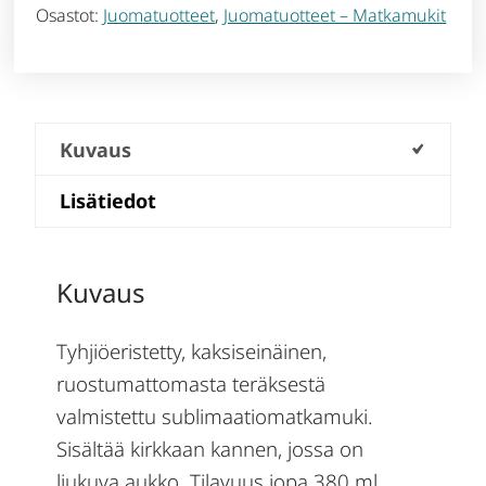
Osastot:
Juomatuotteet
,
Juomatuotteet – Matkamukit
Kuvaus
Lisätiedot
Kuvaus
Tyhjiöeristetty, kaksiseinäinen,
ruostumattomasta teräksestä
valmistettu sublimaatiomatkamuki.
Sisältää kirkkaan kannen, jossa on
liukuva aukko. Tilavuus jopa 380 ml.