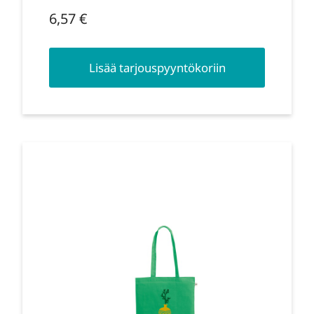
6,57
€
Lisää tarjouspyyntökoriin