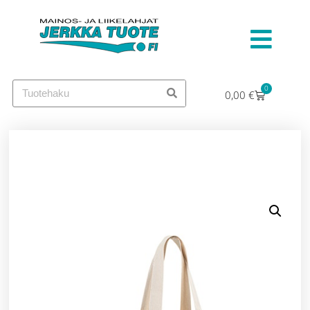
0
0,00
€