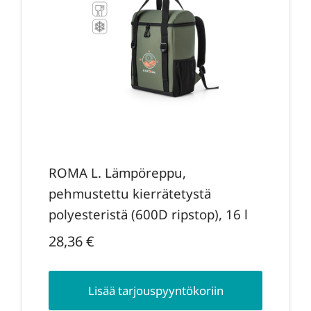
ROMA L. Lämpöreppu,
pehmustettu kierrätetystä
polyesteristä (600D ripstop), 16 l
28,36
€
Lisää tarjouspyyntökoriin