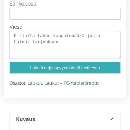
Sähköposti
Viesti
Lähetä tarjouspyyntö tästä tuotteesta
Osastot:
Laukut
,
Laukut – PC-/tablettireput
Kuvaus