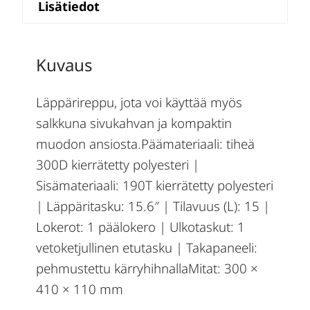
Lisätiedot
Kuvaus
Läppärireppu, jota voi käyttää myös
salkkuna sivukahvan ja kompaktin
muodon ansiosta.Päämateriaali: tiheä
300D kierrätetty polyesteri |
Sisämateriaali: 190T kierrätetty polyesteri
| Läppäritasku: 15.6″ | Tilavuus (L): 15 |
Lokerot: 1 päälokero | Ulkotaskut: 1
vetoketjullinen etutasku | Takapaneeli:
pehmustettu kärryhihnallaMitat: 300 ×
410 × 110 mm