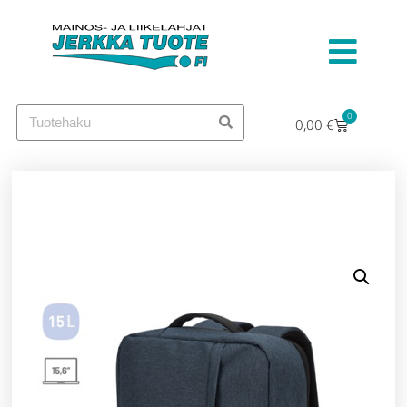
0
0,00
€