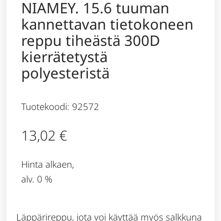
NIAMEY. 15.6 tuuman
kannettavan tietokoneen
reppu tiheästä 300D
kierrätetystä
polyesteristä
Tuotekoodi: 92572
13,02
€
Hinta alkaen,
alv. 0 %
Läppärireppu, jota voi käyttää myös salkkuna