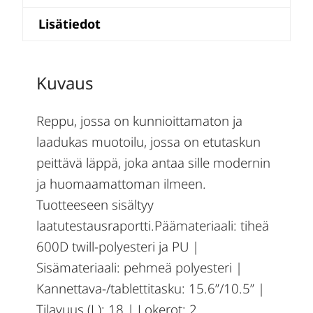
Lisätiedot
Kuvaus
Reppu, jossa on kunnioittamaton ja
laadukas muotoilu, jossa on etutaskun
peittävä läppä, joka antaa sille modernin
ja huomaamattoman ilmeen.
Tuotteeseen sisältyy
laatutestausraportti.Päämateriaali: tiheä
600D twill-polyesteri ja PU |
Sisämateriaali: pehmeä polyesteri |
Kannettava-/tablettitasku: 15.6”/10.5” |
Tilavuus (L): 18 | Lokerot: 2