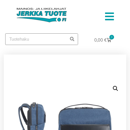
0
0,00
€