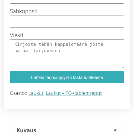
Sähköposti
Viesti
Lähetä tarjouspyyntö tästä tuotteesta
Osastot:
Laukut
,
Laukut – PC-/tablettireput
Kuvaus