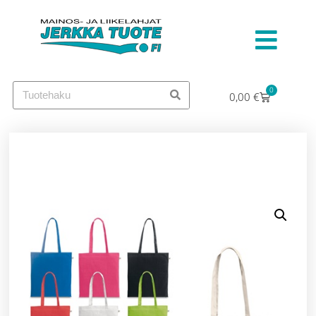
0
0,00
€