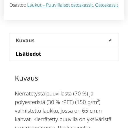
Osastot:
Laukut – Puuvillaiset ostoskassit
,
Ostoskassit
Kuvaus
Lisätiedot
Kuvaus
Kierrätetystä puuvillasta (70 %) ja
polyesteristä (30 % rPET) (150 g/m²)
valmistettu laukku, jossa on 65 cm:n
kahvat. Kierrätetty puuvilla on yksiväristä
ja värjäämätöntä. Raaka-ainetta