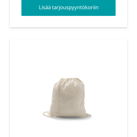
Lisää tarjouspyyntökoriin