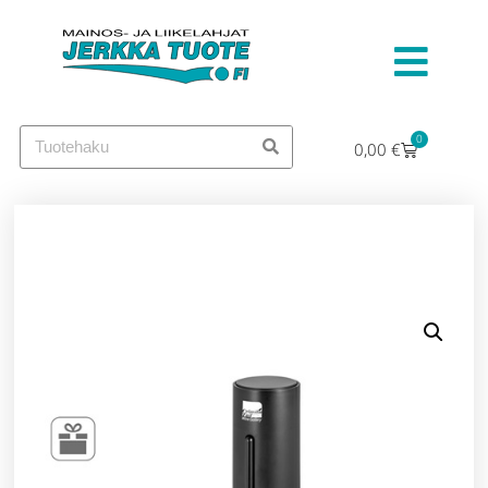
0
0,00
€