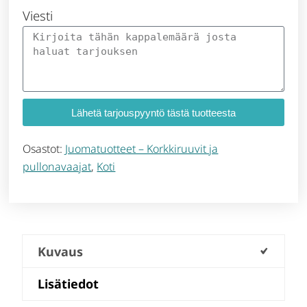
Viesti
Lähetä tarjouspyyntö tästä tuotteesta
Osastot:
Juomatuotteet – Korkkiruuvit ja
pullonavaajat
,
Koti
Kuvaus
Lisätiedot