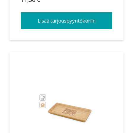
Lisää tarjouspyyntökoriin