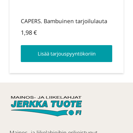
CAPERS. Bambuinen tarjoilulauta
1,98
€
Lisää tarjouspyyntökoriin
Mainos- ja liikelahjoihin erikoistunut