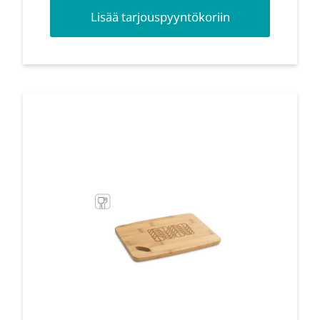
Lisää tarjouspyyntökoriin