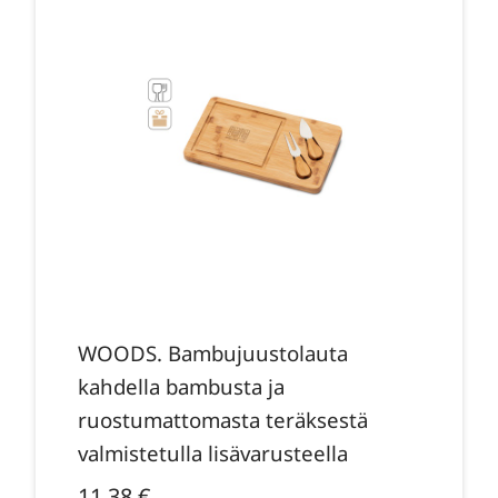
WOODS. Bambujuustolauta
kahdella bambusta ja
ruostumattomasta teräksestä
valmistetulla lisävarusteella
11,38
€