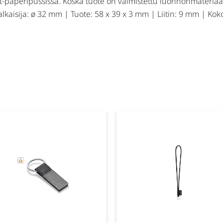
ft-paperipussissa. Koska tuote on valmistettu luonnonmateriaalei
alkaisija: ø 32 mm | Tuote: 58 x 39 x 3 mm | Liitin: 9 mm | Ko