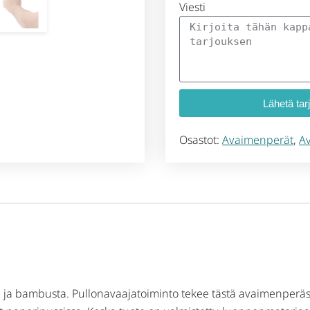
Viesti
Lähetä tar
Osastot:
Avaimenperät
,
Av
 ja bambusta. Pullonavaajatoiminto tekee tästä avaimenperäst