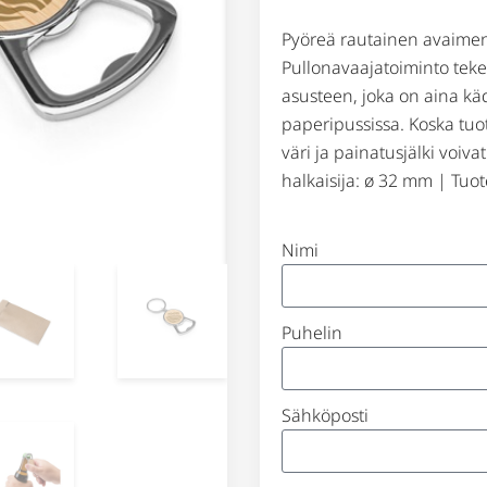
Pyöreä rautainen avaimen
Pullonavaajatoiminto tek
asusteen, joka on aina käd
paperipussissa. Koska tuo
väri ja painatusjälki voiva
halkaisija: ø 32 mm | Tuot
Nimi
Puhelin
Sähköposti