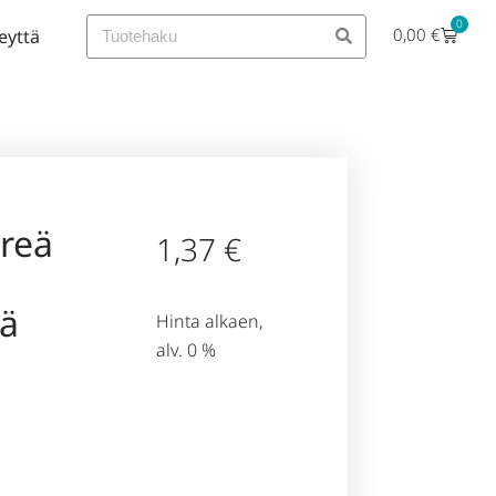
0
0,00
€
eyttä
reä
1,37
€
ä
Hinta alkaen,
alv. 0 %