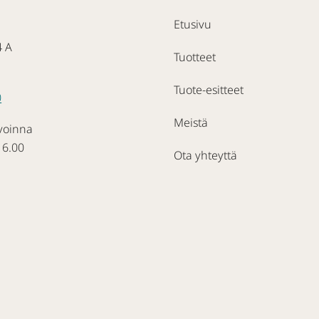
Etusivu
4 A
Tuotteet
Tuote-esitteet
0
Meistä
voinna
16.00
Ota yhteyttä