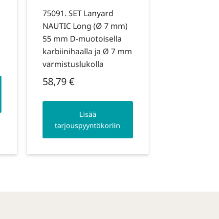
75091. SET Lanyard
NAUTIC Long (Ø 7 mm)
55 mm D-muotoisella
karbiinihaalla ja Ø 7 mm
varmistuslukolla
58,79
€
Lisää
tarjouspyyntökoriin