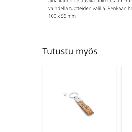
aina käden ulottuvilla. Toimitetaan kra
vaihdella tuotteiden välillä. Renkaan h
100 x 55 mm
Tutustu myös