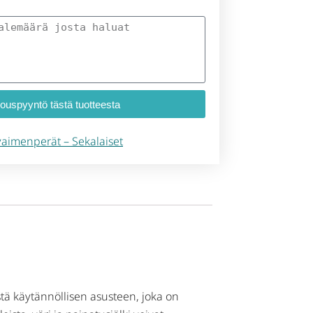
jouspyyntö tästä tuotteesta
aimenperät – Sekalaiset
ä käytännöllisen asusteen, joka on