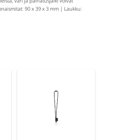
sta, väri ja painatusjälki voivat
konaismitat: 90 x 39 x 3 mm | Laukku: