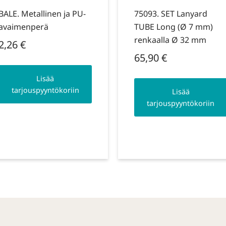
BALE. Metallinen ja PU-
75093. SET Lanyard
avaimenperä
TUBE Long (Ø 7 mm)
renkaalla Ø 32 mm
2,26
€
65,90
€
Lisää
tarjouspyyntökoriin
Lisää
tarjouspyyntökoriin