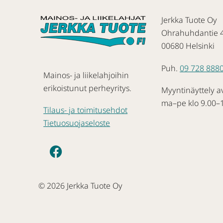
Jerkka Tuote Oy
Ohrahuhdantie 
00680 Helsinki
Puh.
09 728 888
Mainos- ja liikelahjoihin
erikoistunut perheyritys.
Myyntinäyttely a
ma–pe klo 9.00–
Tilaus- ja toimitusehdot
Tietuosuojaseloste
© 2026 Jerkka Tuote Oy