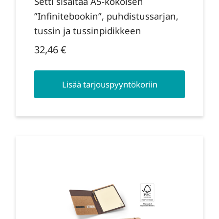
Setti sisältää A5-kokoisen
”Infinitebookin”, puhdistussarjan,
tussin ja tussinpidikkeen
32,46
€
Lisää tarjouspyyntökoriin