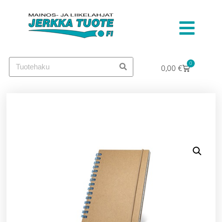
0
0,00
€