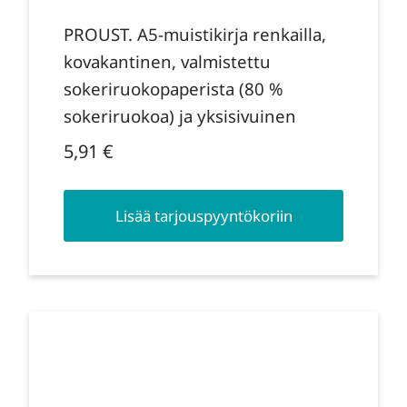
PROUST. A5-muistikirja renkailla,
kovakantinen, valmistettu
sokeriruokopaperista (80 %
sokeriruokoa) ja yksisivuinen
5,91
€
Lisää tarjouspyyntökoriin