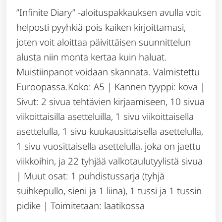
”Infinite Diary” -aloituspakkauksen avulla voit
helposti pyyhkiä pois kaiken kirjoittamasi,
joten voit aloittaa päivittäisen suunnittelun
alusta niin monta kertaa kuin haluat.
Muistiinpanot voidaan skannata. Valmistettu
Euroopassa.Koko: A5 | Kannen tyyppi: kova |
Sivut: 2 sivua tehtävien kirjaamiseen, 10 sivua
viikoittaisilla asetteluilla, 1 sivu viikoittaisella
asettelulla, 1 sivu kuukausittaisella asettelulla,
1 sivu vuosittaisella asettelulla, joka on jaettu
viikkoihin, ja 22 tyhjää valkotaulutyylistä sivua
| Muut osat: 1 puhdistussarja (tyhjä
suihkepullo, sieni ja 1 liina), 1 tussi ja 1 tussin
pidike | Toimitetaan: laatikossa