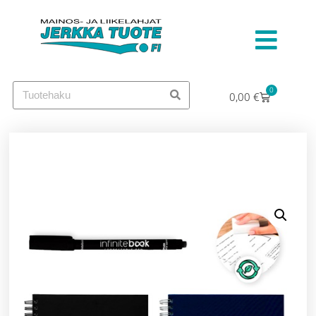
0
0,00
€