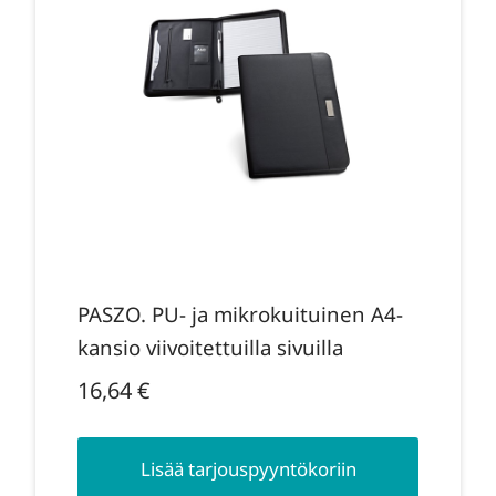
PASZO. PU- ja mikrokuituinen A4-
kansio viivoitettuilla sivuilla
16,64
€
Lisää tarjouspyyntökoriin