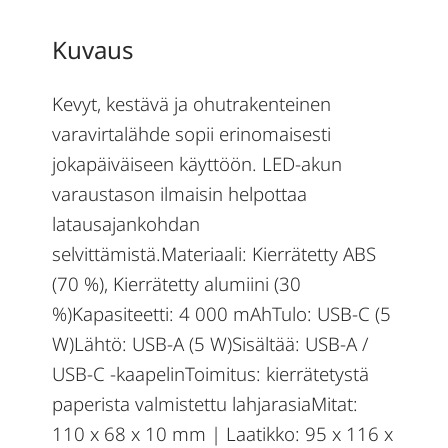
Kuvaus
Kevyt, kestävä ja ohutrakenteinen
varavirtalähde sopii erinomaisesti
jokapäiväiseen käyttöön. LED-akun
varaustason ilmaisin helpottaa
latausajankohdan
selvittämistä.Materiaali: Kierrätetty ABS
(70 %), Kierrätetty alumiini (30
%)Kapasiteetti: 4 000 mAhTulo: USB-C (5
W)Lähtö: USB-A (5 W)Sisältää: USB-A /
USB-C -kaapelinToimitus: kierrätetystä
paperista valmistettu lahjarasiaMitat:
110 x 68 x 10 mm | Laatikko: 95 x 116 x