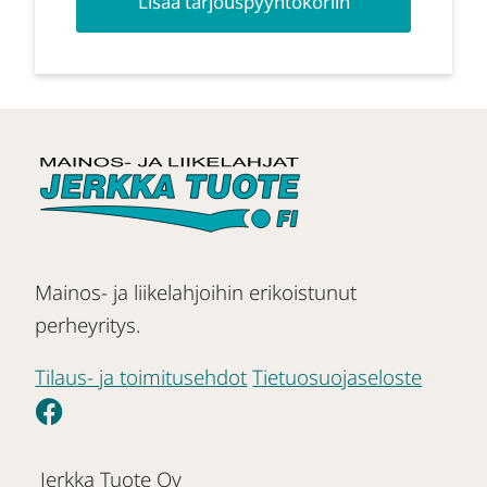
Lisää tarjouspyyntökoriin
Mainos- ja liikelahjoihin erikoistunut
perheyritys.
Tilaus- ja toimitusehdot
Tietuosuojaseloste
Jerkka Tuote Oy