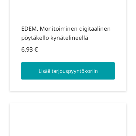
EDEM. Monitoiminen digitaalinen
pöytäkello kynätelineellä
6,93
€
Lisää tarjouspyyntökoriin