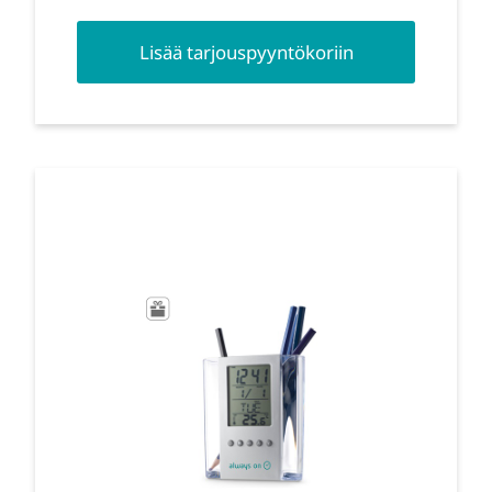
Lisää tarjouspyyntökoriin