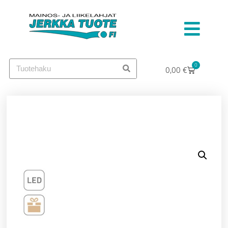
0
0,00
€