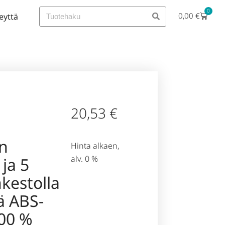
0
0,00
€
eyttä
20,53
€
in
Hinta alkaen,
alv. 0 %
 ja 5
kestolla
ä ABS-
00 %