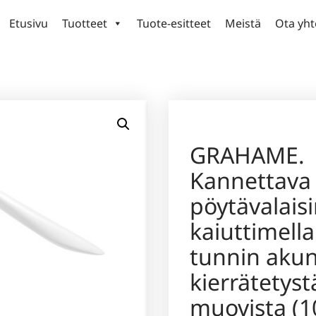
Etusivu
Tuotteet
Tuote-esitteet
Meistä
Ota yht
GRAHAME.
Kannettava
pöytävalais
kaiuttimella
tunnin akun
kierrätetyst
muovista (1