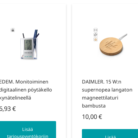
EDEM. Monitoiminen
DAIMLER. 15 W:n
digitaalinen pöytäkello
supernopea langaton
kynätelineellä
magneettilaturi
bambusta
6,93
€
10,00
€
Lisää
tarjouspyyntökoriin
Lisää