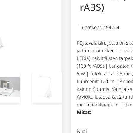
rABS)
Tuotekoodi: 94744
Pöytävalaisin, jossa on si
ja tuntopainikkeen ansios
LEDiä) päivittäisten tarpe
(100 % rABS) | Langaton t
5 W | Tuloliitäntä: 3,5 mm
Luumenit: 100 lm | Arvioit
kaiutin 5 tuntia, Valo ja k
Arvioitu latausaika: 2 tun
mm:n äänikaapelin | Toim
Mitat:
Nimi