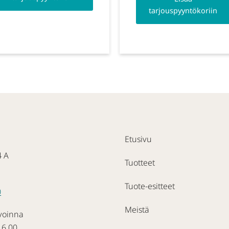
tarjouspyyntökoriin
Etusivu
4 A
Tuotteet
Tuote-esitteet
0
Meistä
voinna
16.00