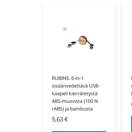
RUBINS. 6-in-1
sisäänvedettävä USB-
kaapeli kierrätetystä
ABS-muovista (100 %
rABS) ja bambusta
5,63
€