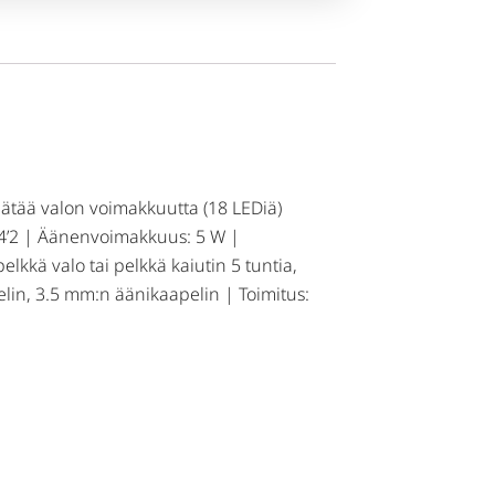
säätää valon voimakkuutta (18 LEDiä)
 v4’2 | Äänenvoimakkuus: 5 W |
lkkä valo tai pelkkä kaiutin 5 tuntia,
pelin, 3.5 mm:n äänikaapelin | Toimitus: