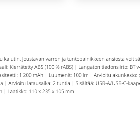
u kaiutin. Joustavan varren ja tuntopainikkeen ansiosta voit 
aali: Kierrätetty ABS (100 % rABS) | Langaton tiedonsiirto: BT
asiteetti: 1 200 mAh | Luumenit: 100 lm | Arvioitu akunkesto: pe
tia | Arvioitu latausaika: 2 tuntia | Sisältää: USB-A/USB-C-kaa
 | Laatikko: 110 x 235 x 105 mm