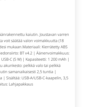
säänrakennettu kaiutin. Joustavan varren
ta voit säätää valon voimakkuutta (18
idesi mukaan.Materiaali: Kierrätetty ABS
iedonsiirto: BT v4.2 | Äänenvoimakkuus:
, USB-C (5 W) | Kapasiteetti: 1 200 mAh |
u akunkesto: pelkkä valo tai pelkkä
aiutin samanaikaisesti 2,5 tuntia |
tia | Sisältää: USB-A/USB-C-kaapelin, 3,5
itus: Lahjapakkaus