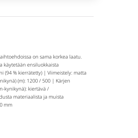
 vaihtoehdoissa on sama korkea laatu.
a käytetään ensiluokkaista
(94 % kierrätetty) | Viimeistely: matta
nikynä) (m): 1200 / 500 | Kärjen
n-kynikynä): kiertävä /
dusta materiaalista ja muista
 20 mm