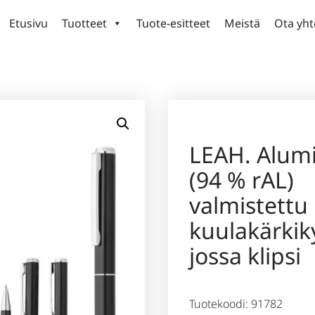
Etusivu
Tuotteet
Tuote-esitteet
Meistä
Ota yht
LEAH. Alumi
(94 % rAL)
valmistettu
kuulakärkik
jossa klipsi
Tuotekoodi: 91782