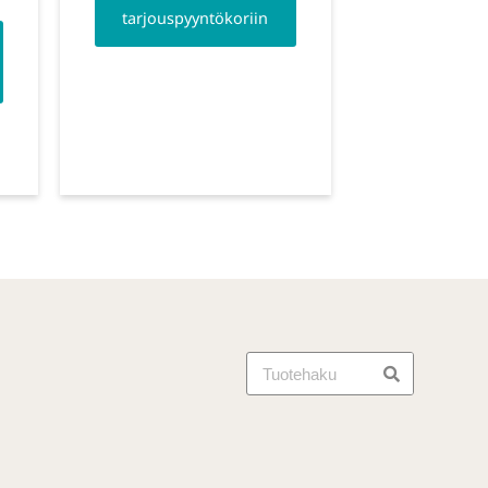
tarjouspyyntökoriin