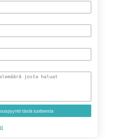
jouspyyntö tästä tuotteesta
ät