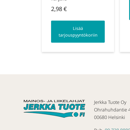
2,98
€
Lisää
tarjouspyyntökoriin
Jerkka Tuote Oy
Ohrahuhdantie 
00680 Helsinki