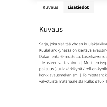
Kuvaus
Lisätiedot
Kuvaus
Sarja, joka sisältää yhden kuulakärkik
Kuulakärkikynässä on kiertävä avausme
Dokumental®-mustetta. Laserkaiverrusta
| Musteen väri: sininen | Musteen tyyp
paksuus (kuulakärkikynä / roll-on-kynik
korkkiavausmekanismi | Toimitetaan: kra
valvotuista materiaaleista Rulla: ø10 