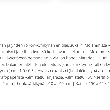
ynän ja yhden roll-on-kynikynän eri tilaisuuksiin. Molemmissa
kanismi ja roll-on-kynissä korkkiavausmekanismi. Molemmiss
 käytettäessä personoinnin väri on hopea.Materiaali: alumiini 
pi: Dokumental® | Kirjoituspituus (kuulakärkikynä / roll-on-ky
ynä) (mm): 1.0 / 0.5 | Avausmekanismi (kuulakärkikynä / roll-o
ft-paperista valmistettu lahjarasia, valmistettu FSC™-sertifioi
x 142 mm | Kuulakärkikynä: ø10 x 140 mm | Kotelo: 150 x 45 x