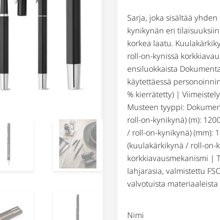
Sarja, joka sisältää yhden
kynikynän eri tilaisuuksi
korkea laatu. Kuulakärkik
roll-on-kynissä korkkiav
ensiluokkaista Dokumenta
käytettäessä personoinnin
% kierrätetty) | Viimeistel
Musteen tyyppi: Dokumenta
roll-on-kynikynä) (m): 12
/ roll-on-kynikynä) (mm): 
(kuulakärkikynä / roll-on-k
korkkiavausmekanismi | To
lahjarasia, valmistettu FSC
valvotuista materiaaleista
Nimi