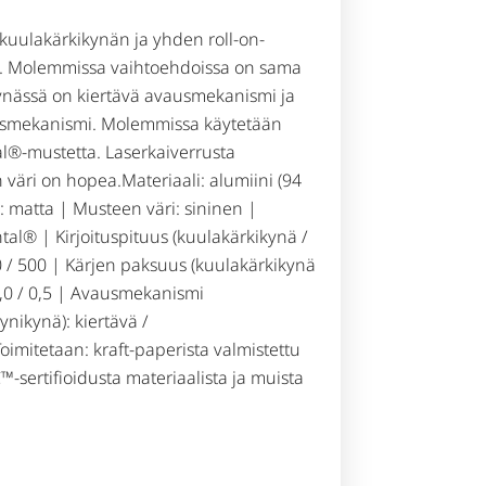
 kuulakärkikynän ja yhden roll-on-
in. Molemmissa vaihtoehdoissa on sama
ynässä on kiertävä avausmekanismi ja
ausmekanismi. Molemmissa käytetään
l®-mustetta. Laserkaiverrusta
 väri on hopea.Materiaali: alumiini (94
y: matta | Musteen väri: sininen |
l® | Kirjoituspituus (kuulakärkikynä /
00 / 500 | Kärjen paksuus (kuulakärkikynä
1,0 / 0,5 | Avausmekanismi
ynikynä): kiertävä /
imitetaan: kraft-paperista valmistettu
™-sertifioidusta materiaalista ja muista