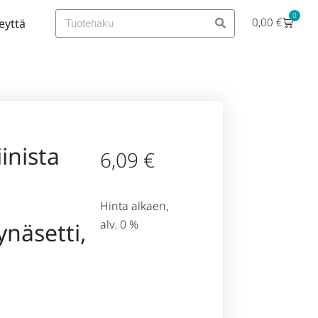
0
0,00
€
eyttä
inista
6,09
€
Hinta alkaen,
alv. 0 %
ynäsetti,