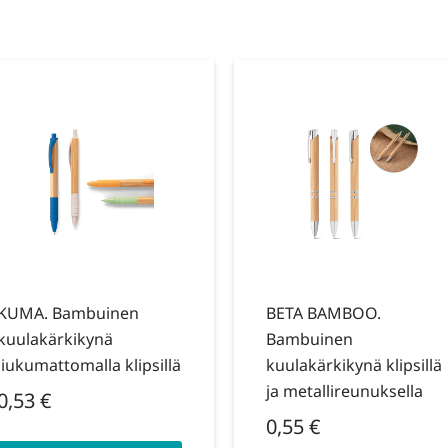
KUMA. Bambuinen
BETA BAMBOO.
kuulakärkikynä
Bambuinen
liukumattomalla klipsillä
kuulakärkikynä klipsillä
ja metallireunuksella
0,53
€
0,55
€