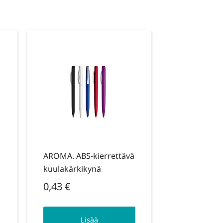
AROMA. ABS-kierrettävä
kuulakärkikynä
0,43
€
Lisää