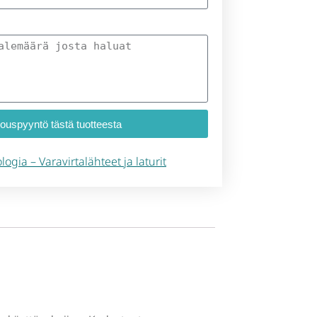
jouspyyntö tästä tuotteesta
logia – Varavirtalähteet ja laturit