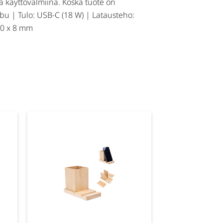
a käyttövalmiina. Koska tuote on
mbu | Tulo: USB-C (18 W) | Latausteho:
 80 x 8 mm