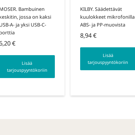
MOSER. Bambuinen
KILBY. Säädettävät
keskitin, jossa on kaksi
kuulokkeet mikrofonilla
USB-A- ja yksi USB-C-
ABS- ja PP-muovista
porttia
8,94
€
6,20
€
Lisää
tarjouspyyntökoriin
Lisää
tarjouspyyntökoriin