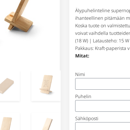
Älypuhelinteline supernope
ihanteellinen pitämään m
Koska tuote on valmistett
voivat vaihdella tuotteide
(18 W) | Latausteho: 15 W
Pakkaus: Kraft-paperista v
Mitat:
Nimi
Puhelin
Sähköposti