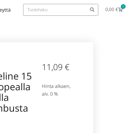
0
0,00
€
eyttä
11,09
€
eline 15
opealla
Hinta alkaen,
alv. 0 %
la
ambusta