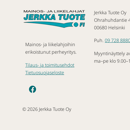
Jerkka Tuote Oy
Ohrahuhdantie 
00680 Helsinki
Puh.
09 728 888
Mainos- ja liikelahjoihin
erikoistunut perheyritys.
Myyntinäyttely a
ma–pe klo 9.00–
Tilaus- ja toimitusehdot
Tietuosuojaseloste
© 2026 Jerkka Tuote Oy