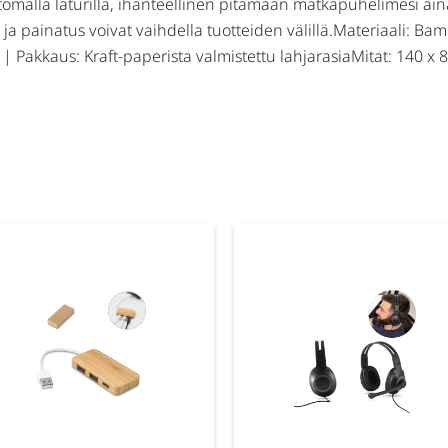
omalla laturilla, ihanteellinen pitämään matkapuhelimesi ain
 ja painatus voivat vaihdella tuotteiden välillä.Materiaali: Ba
| Pakkaus: Kraft-paperista valmistettu lahjarasiaMitat: 140 x