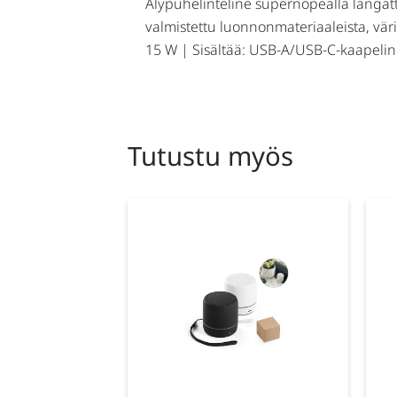
Älypuhelinteline supernopealla langatt
valmistettu luonnonmateriaaleista, väri
15 W | Sisältää: USB-A/USB-C-kaapelin 
Tutustu myös