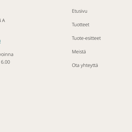
Etusivu
4 A
Tuotteet
Tuote-esitteet
0
Meistä
voinna
16.00
Ota yhteyttä