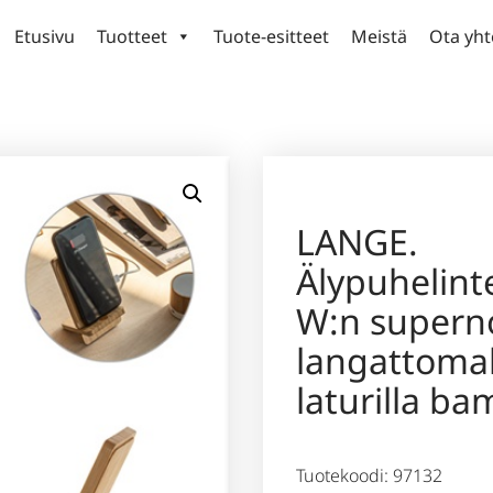
Etusivu
Tuotteet
Tuote-esitteet
Meistä
Ota yht
LANGE.
Älypuhelint
W:n supern
langattomal
laturilla b
Tuotekoodi: 97132