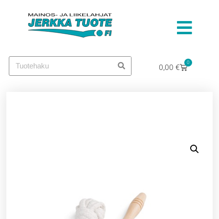
0
0,00
€