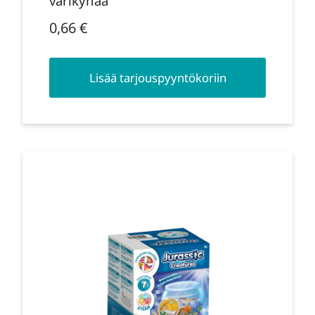
värikynää
0,66
€
Lisää tarjouspyyntökoriin