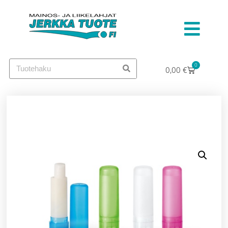
0
0,00
€