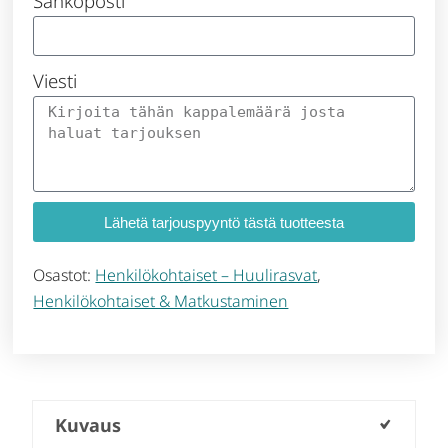
Sähköposti
Viesti
Lähetä tarjouspyyntö tästä tuotteesta
Osastot:
Henkilökohtaiset – Huulirasvat
,
Henkilökohtaiset & Matkustaminen
Kuvaus