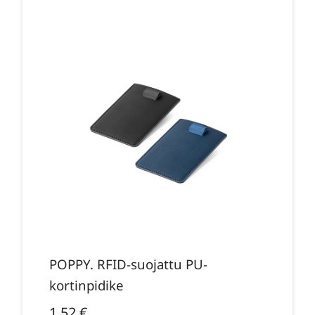
POPPY. RFID-suojattu PU-
kortinpidike
1,52
€