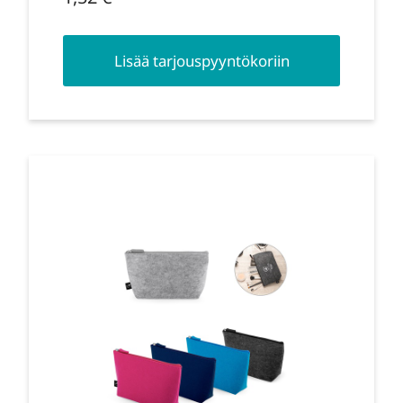
Lisää tarjouspyyntökoriin