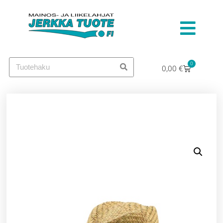
0
0,00
€