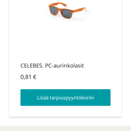
CELEBES. PC-aurinkolasit
0,81
€
Lisää tarjouspyyntökoriin