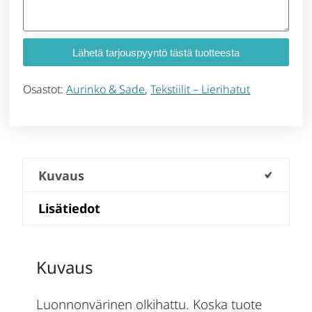
Lähetä tarjouspyyntö tästä tuotteesta
Osastot:
Aurinko & Sade
,
Tekstiilit – Lierihatut
Kuvaus
Lisätiedot
Kuvaus
Luonnonvärinen olkihattu. Koska tuote