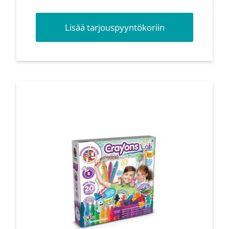
Lisää tarjouspyyntökoriin