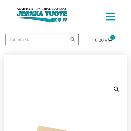
0
0,00
€