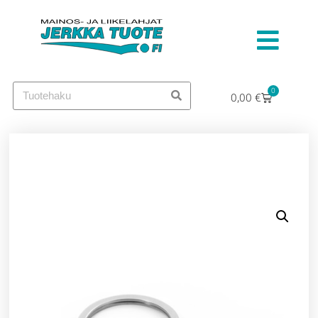
0
0,00
€