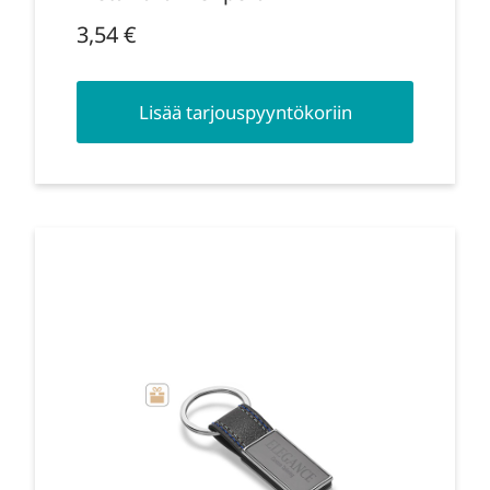
3,54
€
Lisää tarjouspyyntökoriin