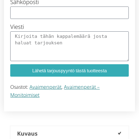
Sähköposti
Viesti
Lähetä tarjouspyyntö tästä tuotteesta
Osastot:
Avaimenperät
,
Avaimenperät –
Monitoimiset
Kuvaus