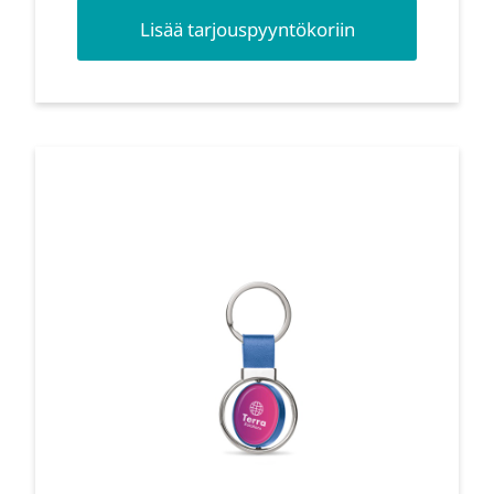
Lisää tarjouspyyntökoriin