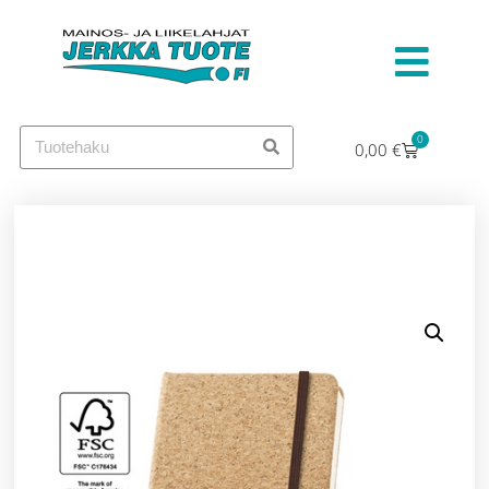
0
0,00
€