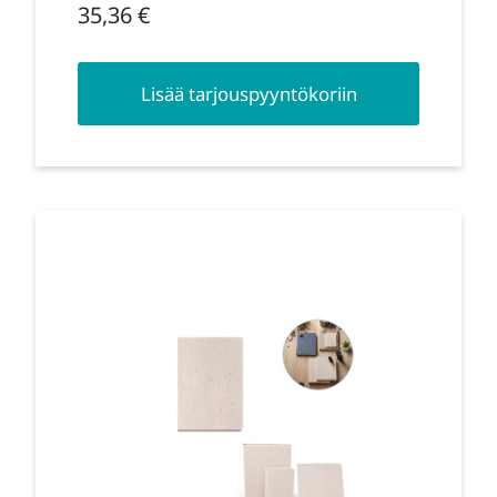
35,36
€
Lisää tarjouspyyntökoriin