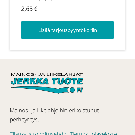
2,65
€
Lisää tarjouspyyntökoriin
Mainos- ja liikelahjoihin erikoistunut
perheyritys.
Tilaus- ja toimitusehdot
Tietuosuojaseloste