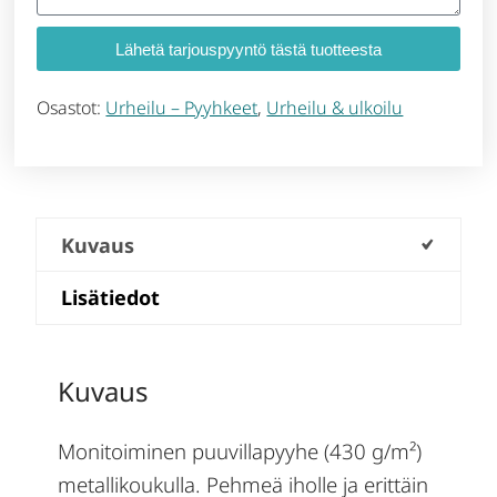
Lähetä tarjouspyyntö tästä tuotteesta
Osastot:
Urheilu – Pyyhkeet
,
Urheilu & ulkoilu
Kuvaus
Lisätiedot
Kuvaus
Monitoiminen puuvillapyyhe (430 g/m²)
metallikoukulla. Pehmeä iholle ja erittäin