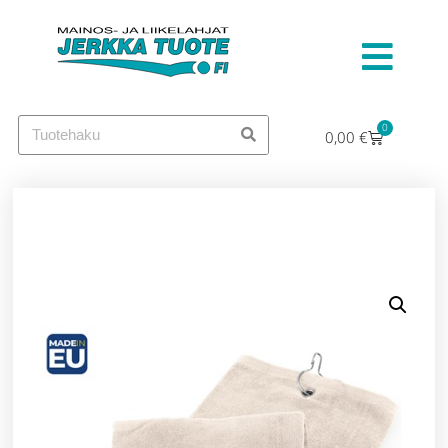
0
0,00
€