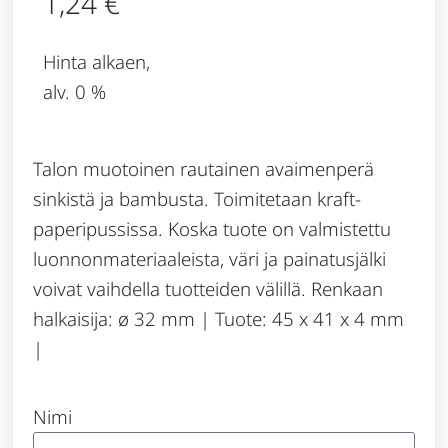
1,24
€
Hinta alkaen,
alv. 0 %
Talon muotoinen rautainen avaimenperä
sinkistä ja bambusta. Toimitetaan kraft-
paperipussissa. Koska tuote on valmistettu
luonnonmateriaaleista, väri ja painatusjälki
voivat vaihdella tuotteiden välillä. Renkaan
halkaisija: ø 32 mm | Tuote: 45 x 41 x 4 mm
|
Nimi