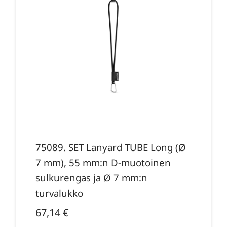
75089. SET Lanyard TUBE Long (Ø
7 mm), 55 mm:n D-muotoinen
sulkurengas ja Ø 7 mm:n
turvalukko
67,14
€