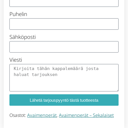
Puhelin
Sähköposti
Viesti
Lähetä tarjouspyyntö tästä tuotteesta
Osastot:
Avaimenperät
,
Avaimenperät – Sekalaiset