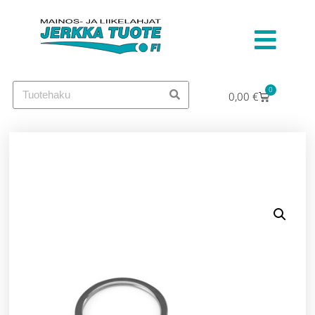
0
0,00
€