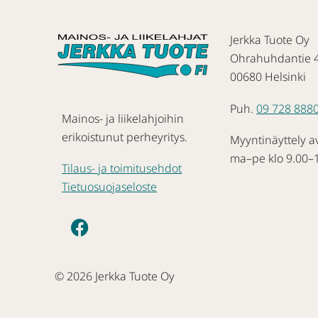
Jerkka Tuote Oy
Ohrahuhdantie 
00680 Helsinki
Puh.
09 728 888
Mainos- ja liikelahjoihin
erikoistunut perheyritys.
Myyntinäyttely a
ma–pe klo 9.00–
Tilaus- ja toimitusehdot
Tietuosuojaseloste
© 2026 Jerkka Tuote Oy