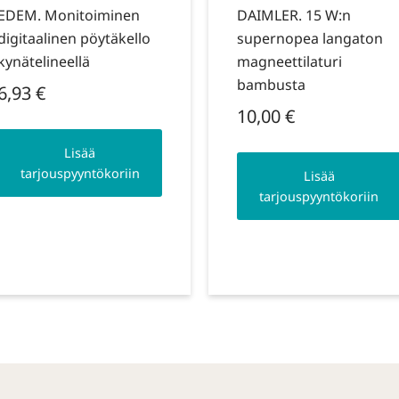
EDEM. Monitoiminen
DAIMLER. 15 W:n
digitaalinen pöytäkello
supernopea langaton
kynätelineellä
magneettilaturi
bambusta
6,93
€
10,00
€
Lisää
tarjouspyyntökoriin
Lisää
tarjouspyyntökoriin