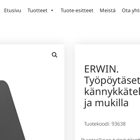
Etusivu
Tuotteet
Tuote-esitteet
Meistä
Ota yht
ERWIN.
Työpöytäset
kännykkätel
ja mukilla
Tuotekoodi: 93638
Ihanteellinen työpöytäsett