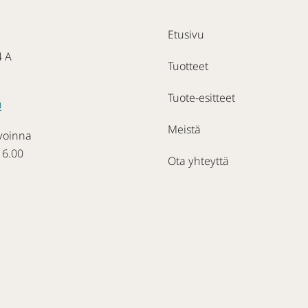
Etusivu
4 A
Tuotteet
Tuote-esitteet
0
Meistä
voinna
16.00
Ota yhteyttä