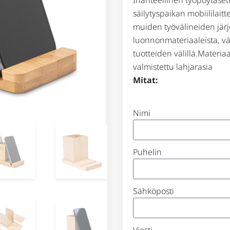
säilytyspaikan mobiililaitt
muiden työvälineiden järj
luonnonmateriaaleista, vär
tuotteiden välillä.Materi
valmistettu lahjarasia
Mitat:
Nimi
Puhelin
Sähköposti