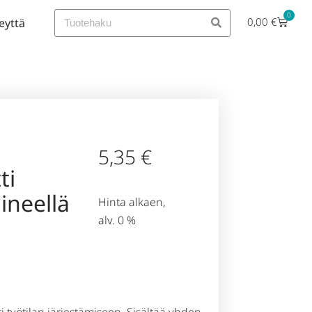
0
0,00
€
eyttä
5,35
€
ti
ineellä
Hinta alkaen,
alv. 0 %
i työtilan järjestämiseen. Sisältää yhden