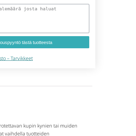
jouspyyntö tästä tuotteesta
sto – Tarvikkeet
 irrotettavan kupin kynien tai muiden
at vaihdella tuotteiden