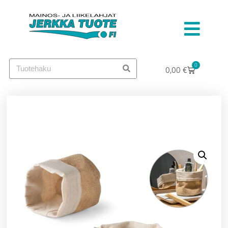
0
0,00
€