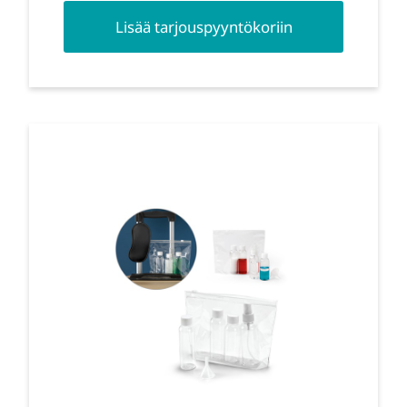
Lisää tarjouspyyntökoriin