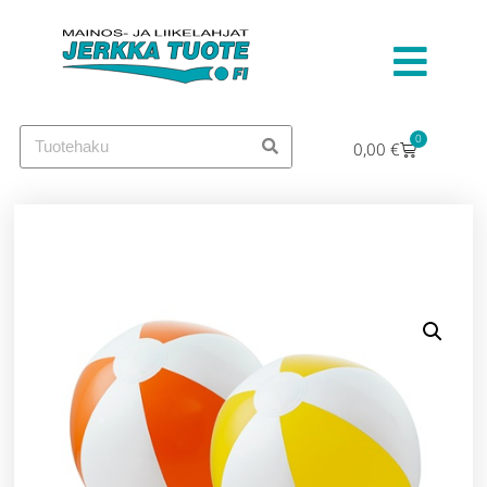
0
0,00
€