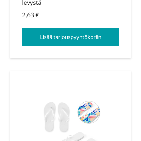
levystä
2,63
€
Lisää tarjouspyyntökoriin