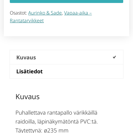
Osastot:
Aurinko & Sade
,
Vapaa-aika –
Rantatarvikkeet
Kuvaus
Lisätiedot
Kuvaus
Puhallettava rantapallo värikkäillä
raidoilla, läpinäkymätöntä PVC:tä.
Täytettynä: ø235 mm