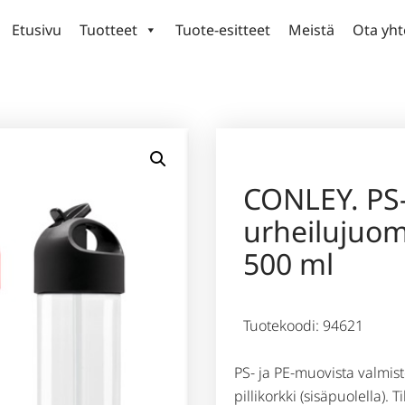
Etusivu
Tuotteet
Tuote-esitteet
Meistä
Ota yht
CONLEY. PS-
urheilujuo
500 ml
Tuotekoodi: 94621
PS- ja PE-muovista valmis
pillikorkki (sisäpuolella). 