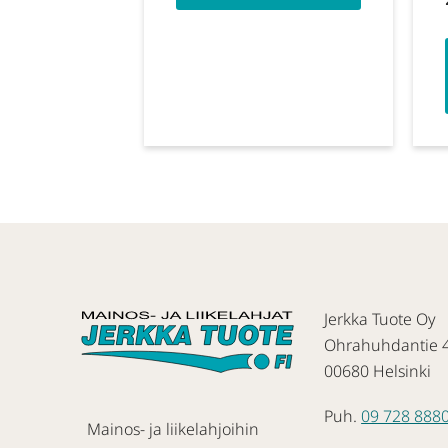
Jerkka Tuote Oy
Ohrahuhdantie 
00680 Helsinki
Puh.
09 728 888
Mainos- ja liikelahjoihin