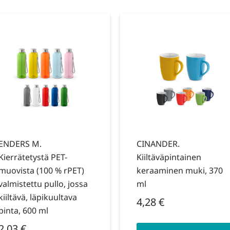
ENDERS M.
CINANDER.
Kierrätetystä PET-
Kiiltäväpintainen
muovista (100 % rPET)
keraaminen muki, 370
valmistettu pullo, jossa
ml
kiiltävä, läpikuultava
4,28
€
pinta, 600 ml
2,03
€