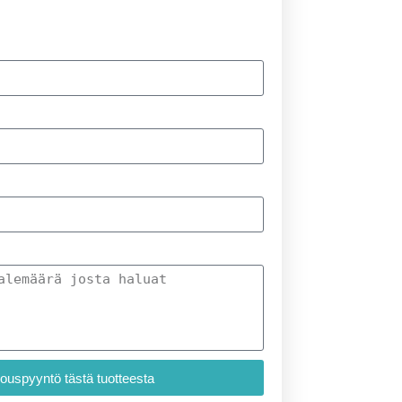
jouspyyntö tästä tuotteesta