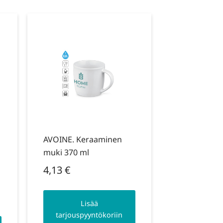
AVOINE. Keraaminen
muki 370 ml
4,13
€
Lisää
tarjouspyyntökoriin