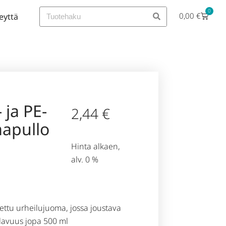
0
0,00
€
eyttä
 ja PE-
2,44
€
mapullo
Hinta alkaen,
alv. 0 %
tettu urheilujuoma, jossa joustava
Tilavuus jopa 500 ml