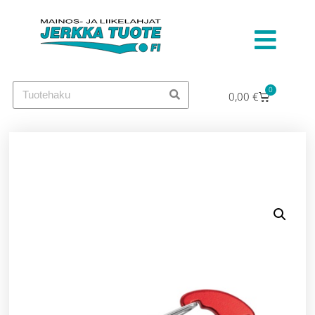
0
0,00
€