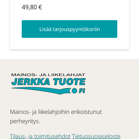
49,80
€
Lisää tarjouspyyntökoriin
Mainos- ja liikelahjoihin erikoistunut
perheyritys.
Tilaus- ja toimitusehdot
Tietuosuojaseloste