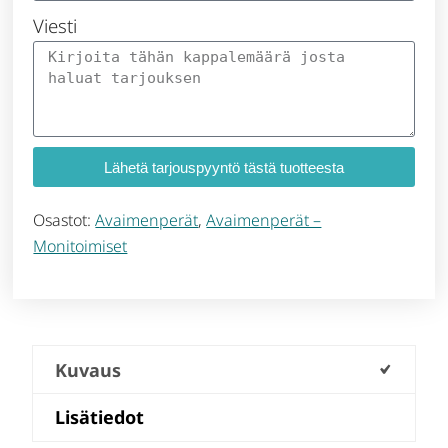
Viesti
Lähetä tarjouspyyntö tästä tuotteesta
Osastot:
Avaimenperät
,
Avaimenperät –
Monitoimiset
Kuvaus
Lisätiedot