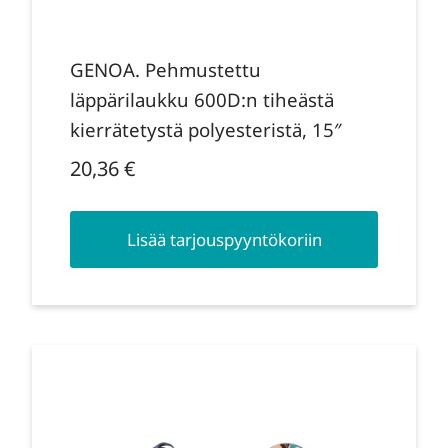
GENOA. Pehmustettu
läppärilaukku 600D:n tiheästä
kierrätetystä polyesteristä, 15″
20,36
€
Lisää tarjouspyyntökoriin