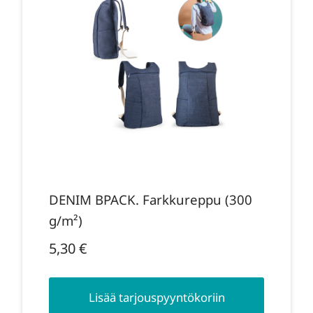
DENIM BPACK. Farkkureppu (300
g/m²)
5,30
€
Lisää tarjouspyyntökoriin