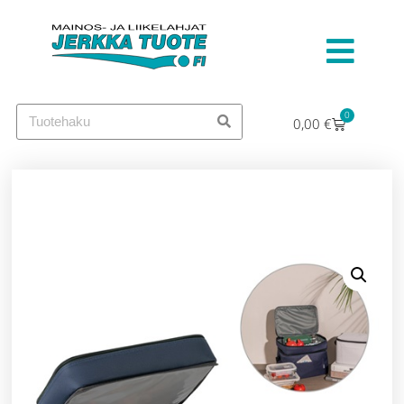
0
0,00
€