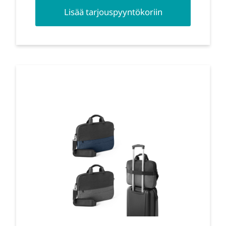
Lisää tarjouspyyntökoriin