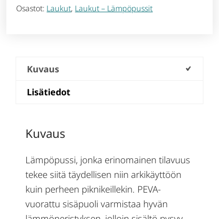
Osastot:
Laukut
,
Laukut – Lämpöpussit
Kuvaus
Lisätiedot
Kuvaus
Lämpöpussi, jonka erinomainen tilavuus
tekee siitä täydellisen niin arkikäyttöön
kuin perheen piknikeillekin. PEVA-
vuorattu sisäpuoli varmistaa hyvän
lämmöneristyksen, jolloin sisältö pysyy