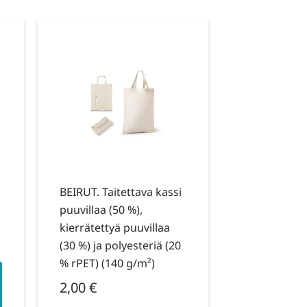
BEIRUT. Taitettava kassi
puuvillaa (50 %),
kierrätettyä puuvillaa
(30 %) ja polyesteriä (20
% rPET) (140 g/m²)
2,00
€