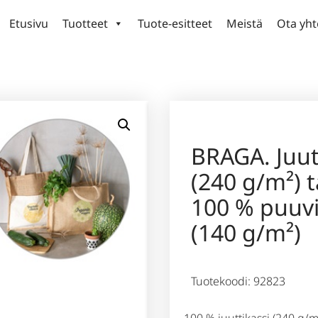
Etusivu
Tuotteet
Tuote-esitteet
Meistä
Ota yht
BRAGA. Juut
(240 g/m²) t
100 % puuvi
(140 g/m²)
Tuotekoodi: 92823
100 % juuttikassi (240 g/m