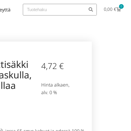
0
0,00
€
eyttä
tisäkki
4,72
€
askulla,
llaa
Hinta alkaen,
alv. 0 %
²), jossa 65 cm:n kahvat ja edessä 100 %