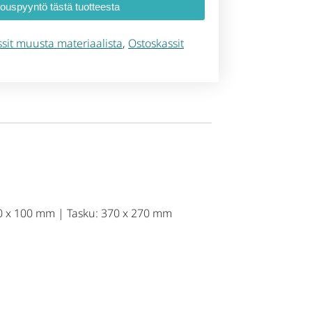
jouspyyntö tästä tuotteesta
sit muusta materiaalista
,
Ostoskassit
410 x 100 mm | Tasku: 370 x 270 mm