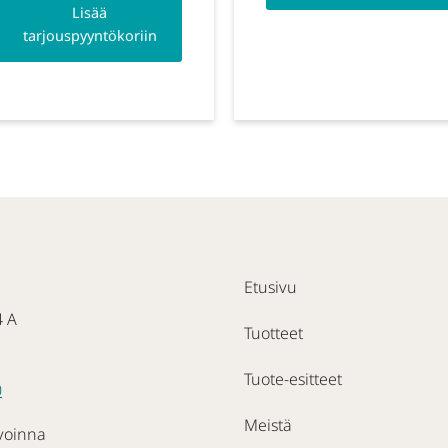
Lisää
tarjouspyyntökoriin
Etusivu
4 A
Tuotteet
Tuote-esitteet
0
Meistä
voinna