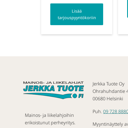
Lisää
tarjouspyyntökoriin
Jerkka Tuote Oy
Ohrahuhdantie 
00680 Helsinki
Puh.
09 728 888
Mainos- ja liikelahjoihin
erikoistunut perheyritys.
Myyntinäyttely a