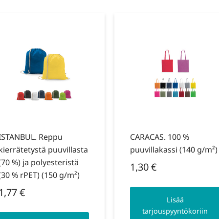
ISTANBUL. Reppu
CARACAS. 100 %
kierrätetystä puuvillasta
puuvillakassi (140 g/m²)
(70 %) ja polyesteristä
1,30
€
(30 % rPET) (150 g/m²)
1,77
€
Lisää
tarjouspyyntökoriin