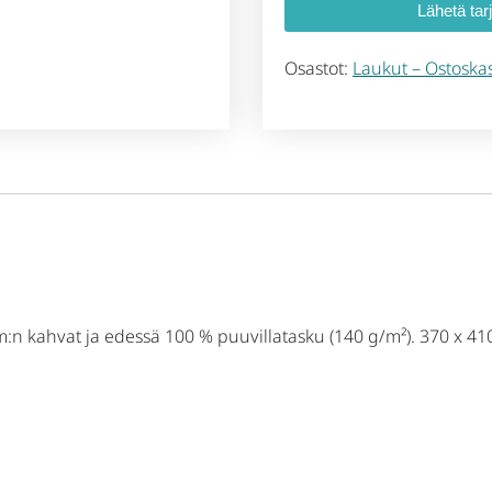
Lähetä tar
Osastot:
Laukut – Ostoskas
 cm:n kahvat ja edessä 100 % puuvillatasku (140 g/m²). 370 x 