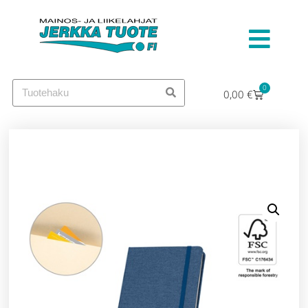
0
0,00
€