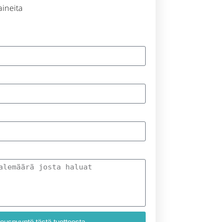
 aineita
jouspyyntö tästä tuotteesta