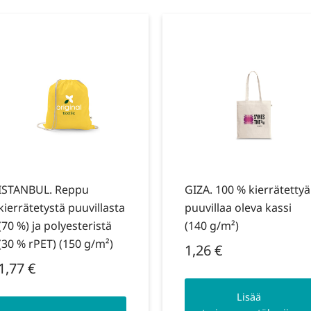
ISTANBUL. Reppu
GIZA. 100 % kierrätettyä
kierrätetystä puuvillasta
puuvillaa oleva kassi
(70 %) ja polyesteristä
(140 g/m²)
(30 % rPET) (150 g/m²)
1,26
€
1,77
€
Lisää