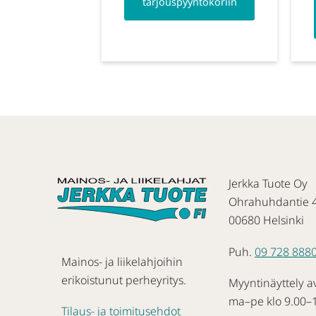
tarjouspyyntökoriin
Jerkka Tuote Oy
Ohrahuhdantie 
00680 Helsinki
Puh.
09 728 888
Mainos- ja liikelahjoihin
erikoistunut perheyritys.
Myyntinäyttely a
ma–pe klo 9.00–
Tilaus- ja toimitusehdot