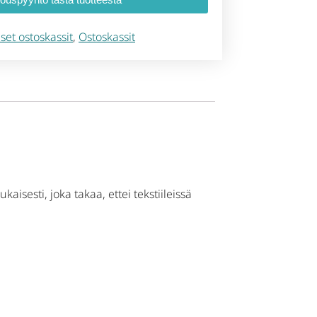
set ostoskassit
,
Ostoskassit
isesti, joka takaa, ettei tekstiileissä