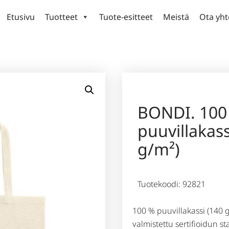
Etusivu
Tuotteet
Tuote-esitteet
Meistä
Ota yht
BONDI. 100
puuvillakass
g/m²)
Tuotekoodi: 92821
100 % puuvillakassi (140 
valmistettu sertifioidun st