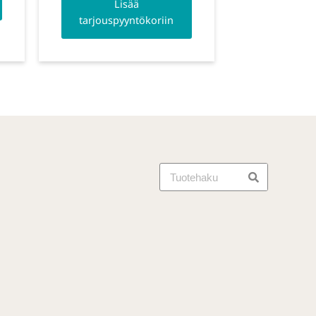
Lisää
tarjouspyyntökoriin