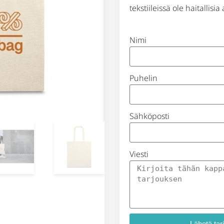
tekstiileissä ole haitallisia
Nimi
Puhelin
Sähköposti
Viesti
Lähetä tar