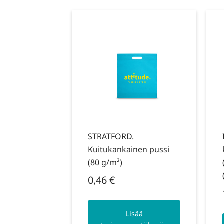
STRATFORD.
Kuitukankainen pussi
(80 g/m²)
0,46
€
Lisää