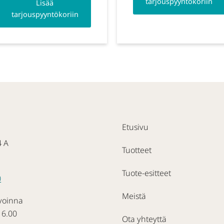
tarjouspyyntökoriin
Lisää
tarjouspyyntökoriin
Etusivu
4 A
Tuotteet
Tuote-esitteet
0
Meistä
voinna
16.00
Ota yhteyttä