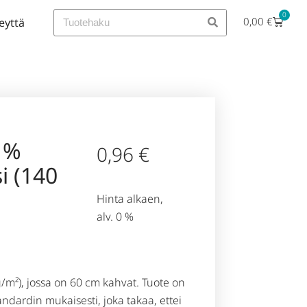
0
0,00
€
eyttä
 %
0,96
€
i (140
Hinta alkaen,
alv. 0 %
g/m²), jossa on 60 cm kahvat. Tuote on
andardin mukaisesti, joka takaa, ettei