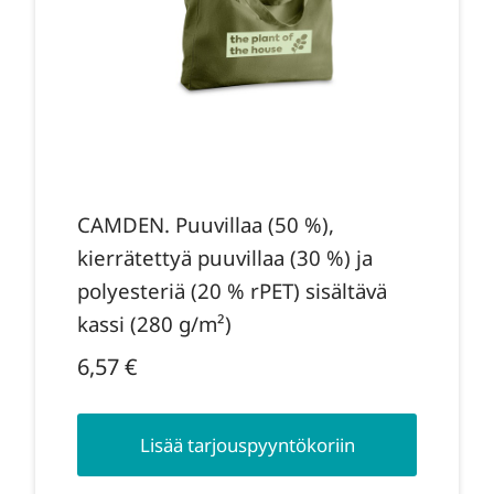
CAMDEN. Puuvillaa (50 %),
kierrätettyä puuvillaa (30 %) ja
polyesteriä (20 % rPET) sisältävä
kassi (280 g/m²)
6,57
€
Lisää tarjouspyyntökoriin