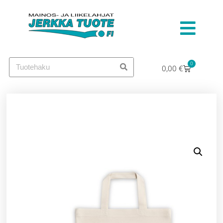
0
0,00
€