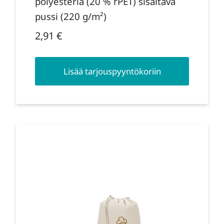
polyesteriä (20 % rPET) sisältävä
pussi (220 g/m²)
2,91
€
Lisää tarjouspyyntökoriin