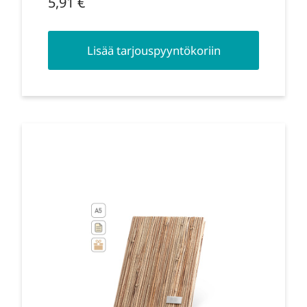
5,91
€
Lisää tarjouspyyntökoriin