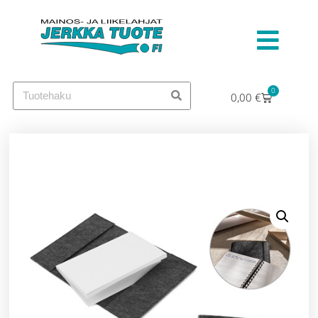
0
0,00
€