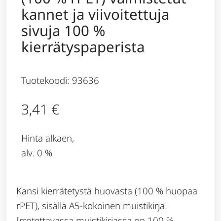
kannet ja viivoitettuja
sivuja 100 %
kierrätyspaperista
Tuotekoodi: 93636
3,41
€
Hinta alkaen,
alv. 0 %
Kansi kierrätetystä huovasta (100 % huopaa
rPET), sisällä A5-kokoinen muistikirja.
Irrotettavassa muistikirjassa on 100 %