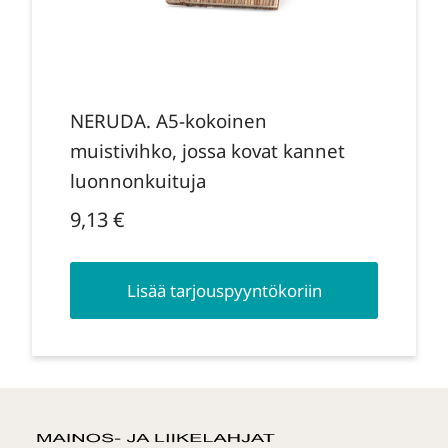
NERUDA. A5-kokoinen
muistivihko, jossa kovat kannet
luonnonkuituja
9,13
€
Lisää tarjouspyyntökoriin