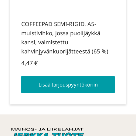
COFFEEPAD SEMI-RIGID. A5-
muistivihko, jossa puolijäykkä
kansi, valmistettu
kahvinjyvänkuorijätteestä (65 %)
4,47
€
Lisää tarjouspyyntökoriin