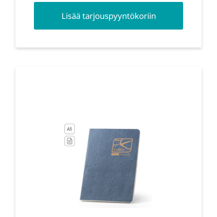
Lisää tarjouspyyntökoriin