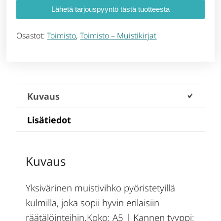
Lähetä tarjouspyyntö tästä tuotteesta
Osastot:
Toimisto
,
Toimisto – Muistikirjat
Kuvaus
Lisätiedot
Kuvaus
Yksivärinen muistivihko pyöristetyillä
kulmilla, joka sopii hyvin erilaisiin
räätälöinteihin.Koko: A5 | Kannen tyyppi: