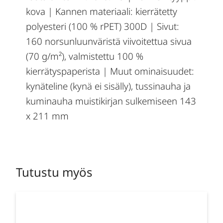
kova | Kannen materiaali: kierrätetty
polyesteri (100 % rPET) 300D | Sivut:
160 norsunluunväristä viivoitettua sivua
(70 g/m²), valmistettu 100 %
kierrätyspaperista | Muut ominaisuudet:
kynäteline (kynä ei sisälly), tussinauha ja
kuminauha muistikirjan sulkemiseen 143
x 211 mm
Tutustu myös