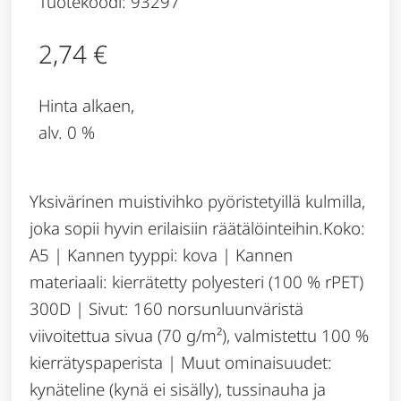
Tuotekoodi: 93297
2,74
€
Hinta alkaen,
alv. 0 %
Yksivärinen muistivihko pyöristetyillä kulmilla,
joka sopii hyvin erilaisiin räätälöinteihin.Koko:
A5 | Kannen tyyppi: kova | Kannen
materiaali: kierrätetty polyesteri (100 % rPET)
300D | Sivut: 160 norsunluunväristä
viivoitettua sivua (70 g/m²), valmistettu 100 %
kierrätyspaperista | Muut ominaisuudet:
kynäteline (kynä ei sisälly), tussinauha ja