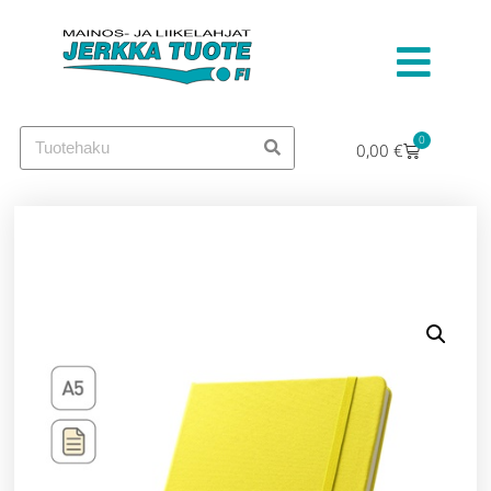
0
0,00
€