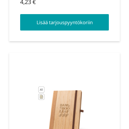
4,23
€
Lisää tarjouspyyntökoriin