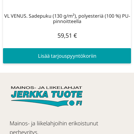
VL VENUS. Sadepuku (130 g/m²), polyesteriä (100 %) PU-
pinnoitteella
59,51
€
Lisää tarjouspyyntökoriin
Mainos- ja liikelahjoihin erikoistunut
perheyritys.