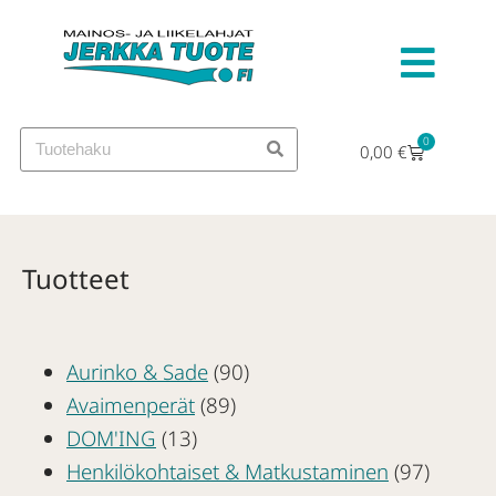
0
0,00
€
Tuotteet
Aurinko & Sade
(90)
Avaimenperät
(89)
DOM'ING
(13)
Henkilökohtaiset & Matkustaminen
(97)