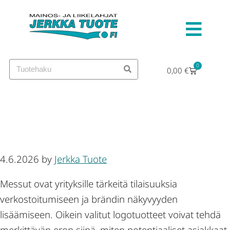
0
0,00
€
Millaiset logotuotteet sopivat
parhaiten messuille?
4.6.2026
by
Jerkka Tuote
Messut ovat yrityksille tärkeitä tilaisuuksia
verkostoitumiseen ja brändin näkyvyyden
lisäämiseen. Oikein valitut logotuotteet voivat tehdä
merkittävän eron siinä, miten potentiaaliset asiakkaat