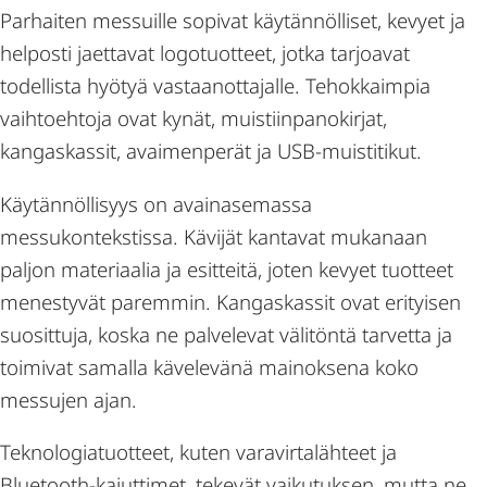
Parhaiten messuille sopivat käytännölliset, kevyet ja
helposti jaettavat logotuotteet, jotka tarjoavat
todellista hyötyä vastaanottajalle. Tehokkaimpia
vaihtoehtoja ovat kynät, muistiinpanokirjat,
kangaskassit, avaimenperät ja USB-muistitikut.
Käytännöllisyys on avainasemassa
messukontekstissa. Kävijät kantavat mukanaan
paljon materiaalia ja esitteitä, joten kevyet tuotteet
menestyvät paremmin. Kangaskassit ovat erityisen
suosittuja, koska ne palvelevat välitöntä tarvetta ja
toimivat samalla kävelevänä mainoksena koko
messujen ajan.
Teknologiatuotteet, kuten varavirtalähteet ja
Bluetooth-kaiuttimet, tekevät vaikutuksen, mutta ne