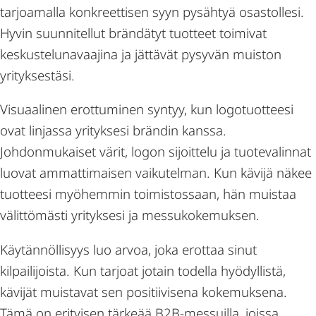
tarjoamalla konkreettisen syyn pysähtyä osastollesi.
Hyvin suunnitellut brändätyt tuotteet toimivat
keskustelunavaajina ja jättävät pysyvän muiston
yrityksestäsi.
Visuaalinen erottuminen syntyy, kun logotuotteesi
ovat linjassa yrityksesi brändin kanssa.
Johdonmukaiset värit, logon sijoittelu ja tuotevalinnat
luovat ammattimaisen vaikutelman. Kun kävijä näkee
tuotteesi myöhemmin toimistossaan, hän muistaa
välittömästi yrityksesi ja messukokemuksen.
Käytännöllisyys luo arvoa, joka erottaa sinut
kilpailijoista. Kun tarjoat jotain todella hyödyllistä,
kävijät muistavat sen positiivisena kokemuksena.
Tämä on erityisen tärkeää B2B-messuilla, joissa