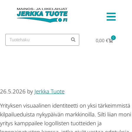
0
0,00
€
Logopainatukset ja räätälöinti
— asiantuntija-apu
26.5.2026
by
Jerkka Tuote
Yrityksen visuaalinen identiteetti on yksi tärkeimmistä
kilpailueduista nykypäivän markkinoilla. Silti liian moni
yritys kamppailee logollisten tuotteiden ja
logopainatusten kanssa, jotka eivät vastaa odotuksia