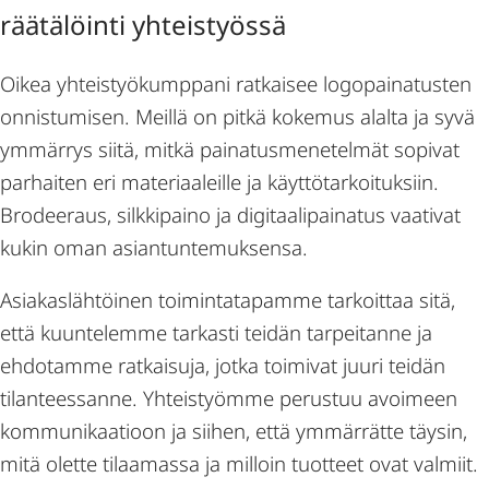
räätälöinti yhteistyössä
Oikea yhteistyökumppani ratkaisee logopainatusten
onnistumisen. Meillä on pitkä kokemus alalta ja syvä
ymmärrys siitä, mitkä painatusmenetelmät sopivat
parhaiten eri materiaaleille ja käyttötarkoituksiin.
Brodeeraus, silkkipaino ja digitaalipainatus vaativat
kukin oman asiantuntemuksensa.
Asiakaslähtöinen toimintatapamme tarkoittaa sitä,
että kuuntelemme tarkasti teidän tarpeitanne ja
ehdotamme ratkaisuja, jotka toimivat juuri teidän
tilanteessanne. Yhteistyömme perustuu avoimeen
kommunikaatioon ja siihen, että ymmärrätte täysin,
mitä olette tilaamassa ja milloin tuotteet ovat valmiit.