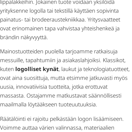
lippalakkeihin. Jokainen tuote voidaan yksilöidä
yrityksenne logolla tai tekstillä käyttäen sopivinta
painatus- tai brodeeraustekniikkaa. Yritysvaatteet
ovat erinomainen tapa vahvistaa yhteishenkeä ja
brändin näkyvyyttä.
Mainostuotteiden puolella tarjoamme ratkaisuja
messuille, tapahtumiin ja asiakaslahjoiksi. Klassikot,
kuten
logolliset kynät
, laukut ja teknologiatuotteet,
ovat aina suosittuja, mutta etsimme jatkuvasti myös
uusia, innovatiivisia tuotteita, jotka erottuvat
massasta. Ostajamme matkustavat säännöllisesti
maailmalla löytääkseen tuoteuutuuksia.
Räätälöinti ei rajoitu pelkästään logon lisäämiseen.
Voimme auttaa värien valinnassa, materiaalien