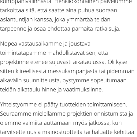
kumppanivalinnasta. Henkilökohtainen palvelumme
tarkoittaa sitä, että saatte aina puhua suoraan
asiantuntijan kanssa, joka ymmärtää teidän
tarpeenne ja osaa ehdottaa parhaita ratkaisuja.
Nopea vastausaikamme ja joustava
toimintatapamme mahdollistavat sen, että
projektinne etenee sujuvasti aikataulussa. Oli kyse
sitten kiireellisestä messukampanjasta tai pidemmän
aikavälin suunnittelusta, pystymme sopeutumaan
teidän aikatauluihinne ja vaatimuksiinne.
Yhteistyömme ei pääty tuotteiden toimittamiseen.
Seuraamme mielellämme projektien onnistumista ja
olemme valmiita auttamaan myös jatkossa, kun
tarvitsette uusia mainostuotteita tai haluatte kehittää