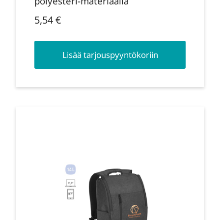
polyesteri-materiaalia
5,54
€
Lisää tarjouspyyntökoriin