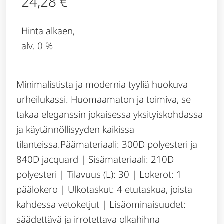
24,28
€
Hinta alkaen,
alv. 0 %
Minimalistista ja modernia tyyliä huokuva
urheilukassi. Huomaamaton ja toimiva, se
takaa eleganssin jokaisessa yksityiskohdassa
ja käytännöllisyyden kaikissa
tilanteissa.Päämateriaali: 300D polyesteri ja
840D jacquard | Sisämateriaali: 210D
polyesteri | Tilavuus (L): 30 | Lokerot: 1
päälokero | Ulkotaskut: 4 etutaskua, joista
kahdessa vetoketjut | Lisäominaisuudet:
säädettävä ja irrotettava olkahihna