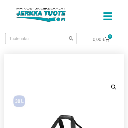
0
0,00
€