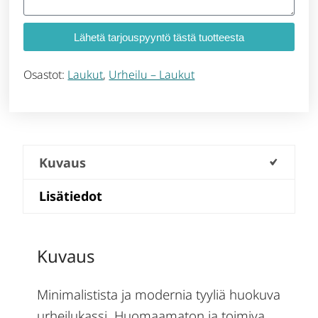
Lähetä tarjouspyyntö tästä tuotteesta
Osastot:
Laukut
,
Urheilu – Laukut
Kuvaus
Lisätiedot
Kuvaus
Minimalistista ja modernia tyyliä huokuva
urheilukassi. Huomaamaton ja toimiva,