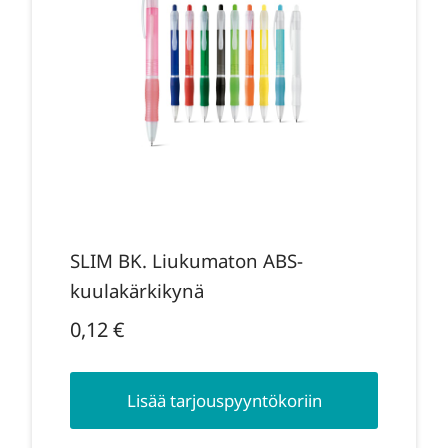
SLIM BK. Liukumaton ABS-
kuulakärkikynä
0,12
€
Lisää tarjouspyyntökoriin