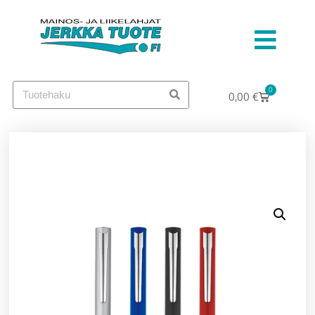
0
0,00
€