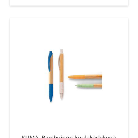
KUMA. Bambuinen kuulakärkikynä