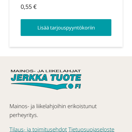
0,55
€
Lisää tarjouspyyntökoriin
Mainos- ja liikelahjoihin erikoistunut
perheyritys.
Tilaus- ja toimitusehdot
Tietuosuojaseloste