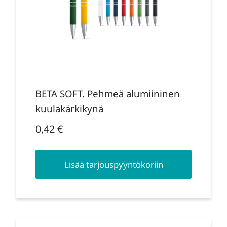
BETA SOFT. Pehmeä alumiininen
kuulakärkikynä
0,42
€
Lisää tarjouspyyntökoriin