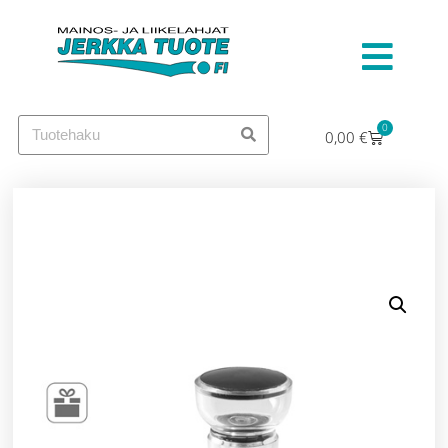
0
0,00
€