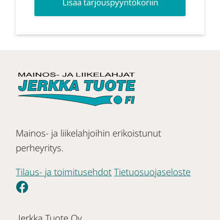
Lisää tarjouspyyntökoriin
Mainos- ja liikelahjoihin erikoistunut
perheyritys.
Tilaus- ja toimitusehdot
Tietuosuojaseloste
Jerkka Tuote Oy