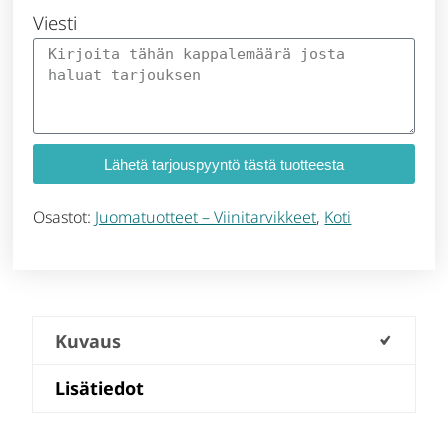
Viesti
Lähetä tarjouspyyntö tästä tuotteesta
Osastot:
Juomatuotteet – Viinitarvikkeet
,
Koti
Kuvaus
Lisätiedot