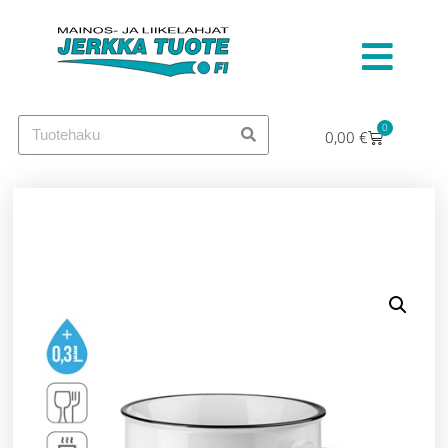
0
0,00
€